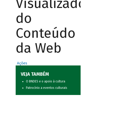
Visualizador
do
Conteúdo
da Web
Ações
VEJA TAMBÉM
O BNDES e o apoio à cultura
Patrocínio a eventos culturais