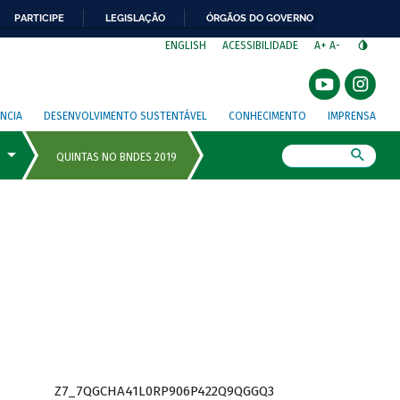
PARTICIPE
LEGISLAÇÃO
ÓRGÃOS DO GOVERNO
⁣
ENGLISH
ACESSIBILIDADE
A+
A-
NCIA
DESENVOLVIMENTO SUSTENTÁVEL
CONHECIMENTO
IMPRENSA
Busca
Z7_7QGCHA41L0RP906P422Q9QGGQ3