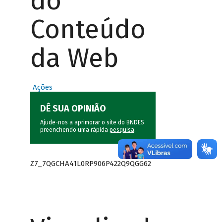
do
Conteúdo
da Web
Ações
DÊ SUA OPINIÃO
Ajude-nos a aprimorar o site do BNDES
preenchendo uma rápida
pesquisa
.
Z7_7QGCHA41L0RP906P422Q9QGG62