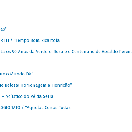
as”
TTI / “Tempo Bom, Zicartola”
a os 90 Anos da Verde-e-Rosa e o Centenário de Geraldo Pereir
que o Mundo Dá”
ue Beleza! Homenagem a Henricão”
– Acústico do Pé da Serra”
GIORATO / “Aquelas Coisas Todas”