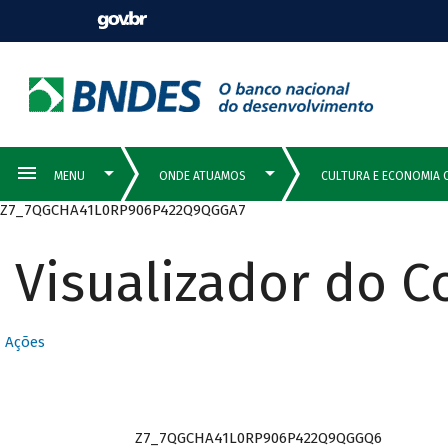
Z7_7QGCHA41L0RP906P422Q9QGGA7
Visualizador do 
Ações
Z7_7QGCHA41L0RP906P422Q9QGGQ6