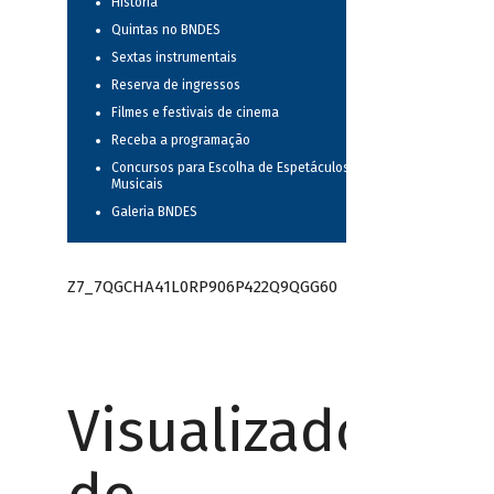
História
Quintas no BNDES
Sextas instrumentais
Reserva de ingressos
Filmes e festivais de cinema
Receba a programação
Concursos para Escolha de Espetáculos
Musicais
Galeria BNDES
Z7_7QGCHA41L0RP906P422Q9QGG60
Visualizador