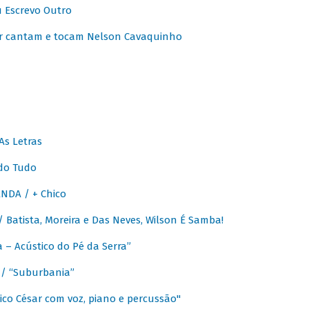
u Escrevo Outro
r cantam e tocam Nelson Cavaquinho
As Letras
do Tudo
NDA / + Chico
Batista, Moreira e Das Neves, Wilson É Samba!
– Acústico do Pé da Serra”
/ “Suburbania”
co César com voz, piano e percussão"