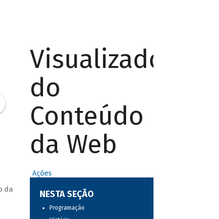
Visualizador
do
Conteúdo
da Web
Ações
o da
NESTA SEÇÃO
Programação