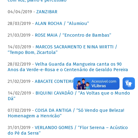
com voz, piano e percussão"
04/04/2019 -
ZANZIBAR
28/03/2019 -
ALAN ROCHA / “Alumiou”
21/03/2019 -
ROSE MAIA / “Encontro de Bambas”
14/03/2019 -
MARCOS SACRAMENTO E NINA WIRTTI /
“Tempo Bom, Zicartola”
28/02/2019 -
Velha Guarda da Mangueira canta os 90
Anos da Verde-e-Rosa e o Centenário de Geraldo Pereira
21/02/2019 -
ABACATE CONTEMPORÂNEO
14/02/2019 -
BIQUINI CAVADÃO / “As Voltas que o Mundo
Dá”
07/02/2019 -
COISA DA ANTIGA / “Só Vendo que Beleza!
Homenagem a Henricão”
31/01/2019 -
VERLANDO GOMES / “Flor Serena – Acústico
do Pé da Serra”