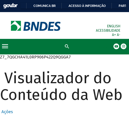
COMUNICA BR
ACESSO À INFORMAÇÃO
PARTI
ENGLISH
ACESSIBILIDADE
A+
A-
Busca
Z7_7QGCHA41L0RP906P422Q9QGGA7
Visualizador do
Conteúdo da Web
Ações