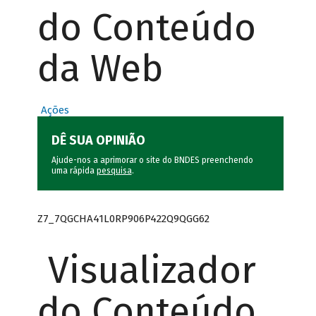
do Conteúdo
da Web
Ações
DÊ SUA OPINIÃO
Ajude-nos a aprimorar o site do BNDES preenchendo
uma rápida
pesquisa
.
Z7_7QGCHA41L0RP906P422Q9QGG62
Visualizador
do Conteúdo