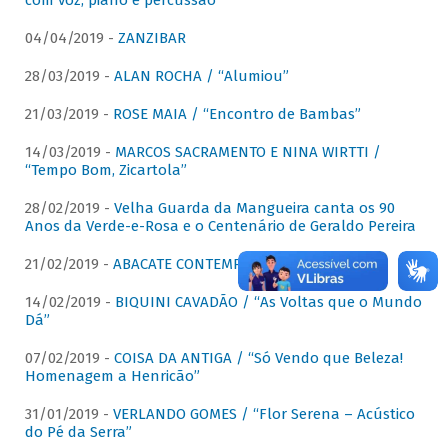
com voz, piano e percussão"
04/04/2019 -
ZANZIBAR
28/03/2019 -
ALAN ROCHA / “Alumiou”
21/03/2019 -
ROSE MAIA / “Encontro de Bambas”
14/03/2019 -
MARCOS SACRAMENTO E NINA WIRTTI /
“Tempo Bom, Zicartola”
28/02/2019 -
Velha Guarda da Mangueira canta os 90
Anos da Verde-e-Rosa e o Centenário de Geraldo Pereira
21/02/2019 -
ABACATE CONTEMPORÂNEO
14/02/2019 -
BIQUINI CAVADÃO / “As Voltas que o Mundo
Dá”
07/02/2019 -
COISA DA ANTIGA / “Só Vendo que Beleza!
Homenagem a Henricão”
31/01/2019 -
VERLANDO GOMES / “Flor Serena – Acústico
do Pé da Serra”