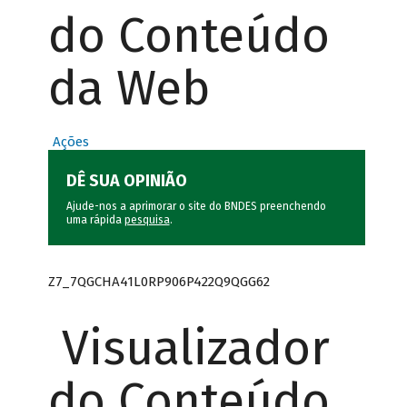
do Conteúdo
da Web
Ações
DÊ SUA OPINIÃO
Ajude-nos a aprimorar o site do BNDES preenchendo
uma rápida
pesquisa
.
Z7_7QGCHA41L0RP906P422Q9QGG62
Visualizador
do Conteúdo