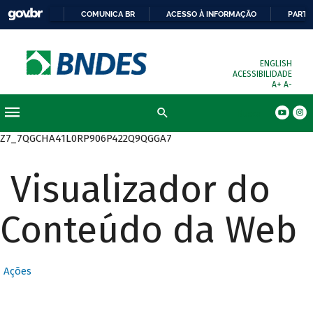
COMUNICA BR
ACESSO À INFORMAÇÃO
PARTI
ENGLISH
ACESSIBILIDADE
A+
A-
Busca
Z7_7QGCHA41L0RP906P422Q9QGGA7
Visualizador do
Conteúdo da Web
Ações