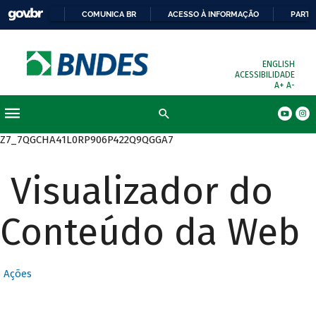
COMUNICA BR
ACESSO À INFORMAÇÃO
PARTI
ENGLISH
ACESSIBILIDADE
A+
A-
Busca
Z7_7QGCHA41L0RP906P422Q9QGGA7
Visualizador do
Conteúdo da Web
Ações