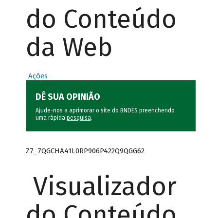
do Conteúdo
da Web
Ações
DÊ SUA OPINIÃO
Ajude-nos a aprimorar o site do BNDES preenchendo
uma rápida
pesquisa
.
Z7_7QGCHA41L0RP906P422Q9QGG62
Visualizador
do Conteúdo