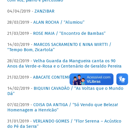
com voz, piano e percussão"
04/04/2019 -
ZANZIBAR
28/03/2019 -
ALAN ROCHA / “Alumiou”
21/03/2019 -
ROSE MAIA / “Encontro de Bambas”
14/03/2019 -
MARCOS SACRAMENTO E NINA WIRTTI /
“Tempo Bom, Zicartola”
28/02/2019 -
Velha Guarda da Mangueira canta os 90
Anos da Verde-e-Rosa e o Centenário de Geraldo Pereira
21/02/2019 -
ABACATE CONTEMPORÂNEO
14/02/2019 -
BIQUINI CAVADÃO / “As Voltas que o Mundo
Dá”
07/02/2019 -
COISA DA ANTIGA / “Só Vendo que Beleza!
Homenagem a Henricão”
31/01/2019 -
VERLANDO GOMES / “Flor Serena – Acústico
do Pé da Serra”