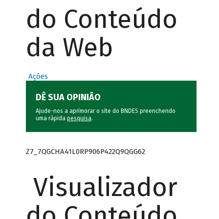
do Conteúdo
da Web
Ações
DÊ SUA OPINIÃO
Ajude-nos a aprimorar o site do BNDES preenchendo
uma rápida
pesquisa
.
Z7_7QGCHA41L0RP906P422Q9QGG62
Visualizador
do Conteúdo