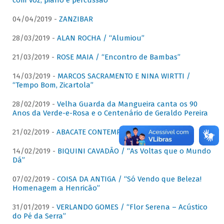
com voz, piano e percussão"
04/04/2019 -
ZANZIBAR
28/03/2019 -
ALAN ROCHA / “Alumiou”
21/03/2019 -
ROSE MAIA / “Encontro de Bambas”
14/03/2019 -
MARCOS SACRAMENTO E NINA WIRTTI /
“Tempo Bom, Zicartola”
28/02/2019 -
Velha Guarda da Mangueira canta os 90
Anos da Verde-e-Rosa e o Centenário de Geraldo Pereira
21/02/2019 -
ABACATE CONTEMPORÂNEO
14/02/2019 -
BIQUINI CAVADÃO / “As Voltas que o Mundo
Dá”
07/02/2019 -
COISA DA ANTIGA / “Só Vendo que Beleza!
Homenagem a Henricão”
31/01/2019 -
VERLANDO GOMES / “Flor Serena – Acústico
do Pé da Serra”