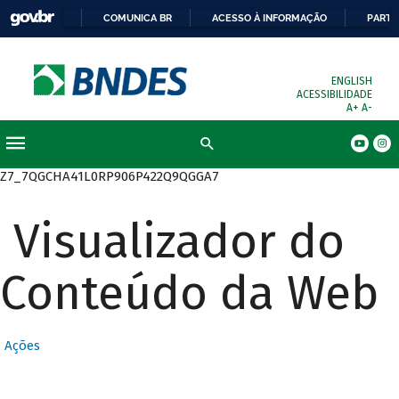
COMUNICA BR
ACESSO À INFORMAÇÃO
PARTI
ENGLISH
ACESSIBILIDADE
A+
A-
Busca
Z7_7QGCHA41L0RP906P422Q9QGGA7
Visualizador do
Conteúdo da Web
Ações