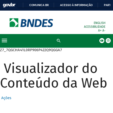
COMUNICA BR
ACESSO À INFORMAÇÃO
PARTI
ENGLISH
ACESSIBILIDADE
A+
A-
Busca
Z7_7QGCHA41L0RP906P422Q9QGGA7
Visualizador do
Conteúdo da Web
Ações