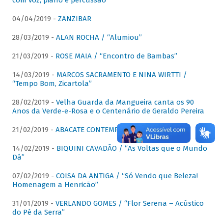
com voz, piano e percussão"
04/04/2019 -
ZANZIBAR
28/03/2019 -
ALAN ROCHA / “Alumiou”
21/03/2019 -
ROSE MAIA / “Encontro de Bambas”
14/03/2019 -
MARCOS SACRAMENTO E NINA WIRTTI /
“Tempo Bom, Zicartola”
28/02/2019 -
Velha Guarda da Mangueira canta os 90
Anos da Verde-e-Rosa e o Centenário de Geraldo Pereira
21/02/2019 -
ABACATE CONTEMPORÂNEO
14/02/2019 -
BIQUINI CAVADÃO / “As Voltas que o Mundo
Dá”
07/02/2019 -
COISA DA ANTIGA / “Só Vendo que Beleza!
Homenagem a Henricão”
31/01/2019 -
VERLANDO GOMES / “Flor Serena – Acústico
do Pé da Serra”