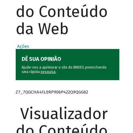
do Conteúdo
da Web
Ações
DÊ SUA OPINIÃO
Ajude-nos a aprimorar o site do BNDES preenchendo
uma rápida
pesquisa
.
Z7_7QGCHA41L0RP906P422Q9QGG62
Visualizador
do Conteúdo