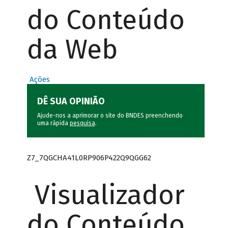
do Conteúdo
da Web
Ações
DÊ SUA OPINIÃO
Ajude-nos a aprimorar o site do BNDES preenchendo
uma rápida
pesquisa
.
Z7_7QGCHA41L0RP906P422Q9QGG62
Visualizador
do Conteúdo