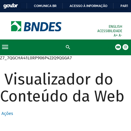
COMUNICA BR
ACESSO À INFORMAÇÃO
PARTI
ENGLISH
ACESSIBILIDADE
A+
A-
Busca
Z7_7QGCHA41L0RP906P422Q9QGGA7
Visualizador do
Conteúdo da Web
Ações