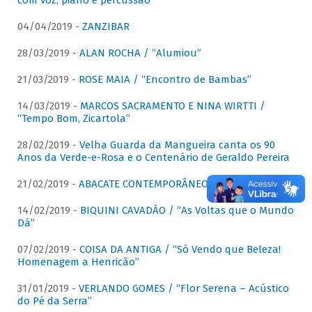
com voz, piano e percussão"
04/04/2019 -
ZANZIBAR
28/03/2019 -
ALAN ROCHA / “Alumiou”
21/03/2019 -
ROSE MAIA / “Encontro de Bambas”
14/03/2019 -
MARCOS SACRAMENTO E NINA WIRTTI /
“Tempo Bom, Zicartola”
28/02/2019 -
Velha Guarda da Mangueira canta os 90
Anos da Verde-e-Rosa e o Centenário de Geraldo Pereira
21/02/2019 -
ABACATE CONTEMPORÂNEO
14/02/2019 -
BIQUINI CAVADÃO / “As Voltas que o Mundo
Dá”
07/02/2019 -
COISA DA ANTIGA / “Só Vendo que Beleza!
Homenagem a Henricão”
31/01/2019 -
VERLANDO GOMES / “Flor Serena – Acústico
do Pé da Serra”