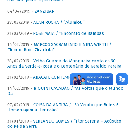
com voz, piano e percussão"
04/04/2019 -
ZANZIBAR
28/03/2019 -
ALAN ROCHA / “Alumiou”
21/03/2019 -
ROSE MAIA / “Encontro de Bambas”
14/03/2019 -
MARCOS SACRAMENTO E NINA WIRTTI /
“Tempo Bom, Zicartola”
28/02/2019 -
Velha Guarda da Mangueira canta os 90
Anos da Verde-e-Rosa e o Centenário de Geraldo Pereira
21/02/2019 -
ABACATE CONTEMPORÂNEO
14/02/2019 -
BIQUINI CAVADÃO / “As Voltas que o Mundo
Dá”
07/02/2019 -
COISA DA ANTIGA / “Só Vendo que Beleza!
Homenagem a Henricão”
31/01/2019 -
VERLANDO GOMES / “Flor Serena – Acústico
do Pé da Serra”