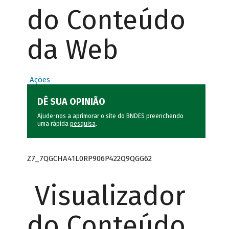
do Conteúdo
da Web
Ações
DÊ SUA OPINIÃO
Ajude-nos a aprimorar o site do BNDES preenchendo
uma rápida
pesquisa
.
Z7_7QGCHA41L0RP906P422Q9QGG62
Visualizador
do Conteúdo