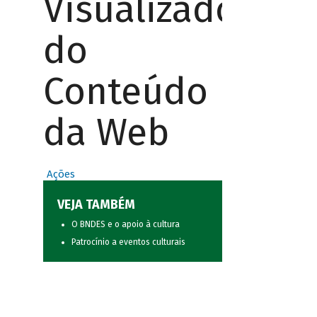
Visualizador
do
Conteúdo
da Web
Ações
VEJA TAMBÉM
O BNDES e o apoio à cultura
Patrocínio a eventos culturais