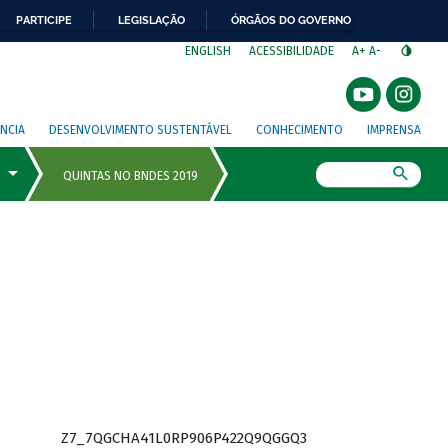
PARTICIPE
LEGISLAÇÃO
ÓRGÃOS DO GOVERNO
⁣
ENGLISH
ACESSIBILIDADE
A+
A-
NCIA
DESENVOLVIMENTO SUSTENTÁVEL
CONHECIMENTO
IMPRENSA
Busca
Z7_7QGCHA41L0RP906P422Q9QGGQ3