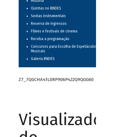
História
Quintas no BNDES
Sextas instrumentais
Reserva de ingressos
Filmes e festivais de cinema
Receba a programação
Concursos para Escolha de Espetáculos
Musicais
Galeria BNDES
Z7_7QGCHA41L0RP906P422Q9QGG60
Visualizador