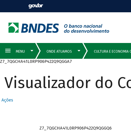
Z7_7QGCHA41L0RP906P422Q9QGGA7
Visualizador do 
Ações
Z7_7QGCHA41L0RP906P422Q9QGGQ6