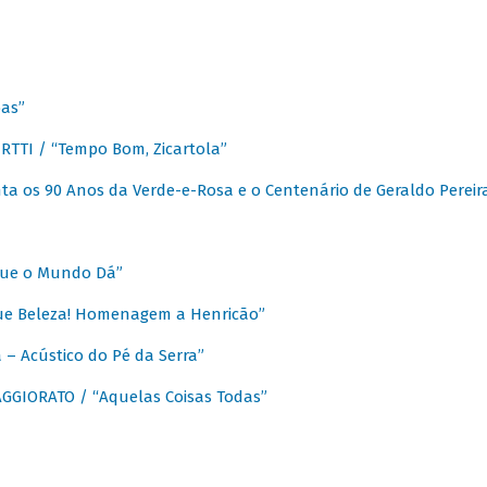
as”
TTI / “Tempo Bom, Zicartola”
a os 90 Anos da Verde-e-Rosa e o Centenário de Geraldo Pereir
que o Mundo Dá”
ue Beleza! Homenagem a Henricão”
– Acústico do Pé da Serra”
GIORATO / “Aquelas Coisas Todas”