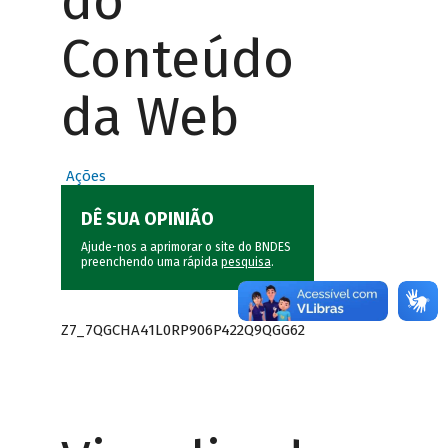
do
Conteúdo
da Web
Ações
DÊ SUA OPINIÃO
Ajude-nos a aprimorar o site do BNDES
preenchendo uma rápida
pesquisa
.
Z7_7QGCHA41L0RP906P422Q9QGG62