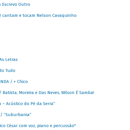
u Escrevo Outro
r cantam e tocam Nelson Cavaquinho
As Letras
do Tudo
NDA / + Chico
Batista, Moreira e Das Neves, Wilson É Samba!
– Acústico do Pé da Serra”
/ “Suburbania”
co César com voz, piano e percussão"