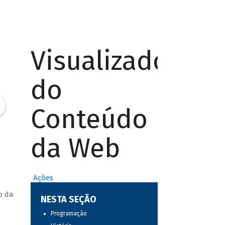
Visualizador
do
Conteúdo
da Web
Ações
o da
NESTA SEÇÃO
Programação