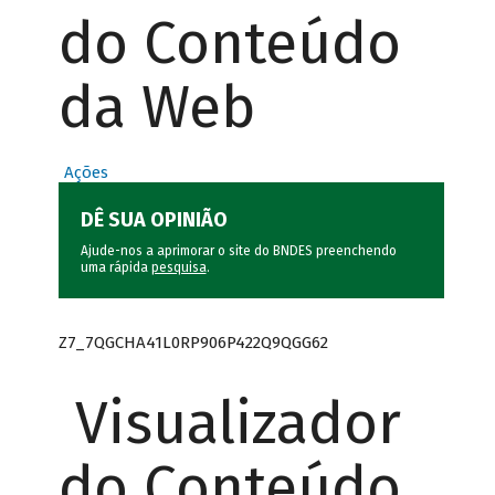
do Conteúdo
da Web
Ações
DÊ SUA OPINIÃO
Ajude-nos a aprimorar o site do BNDES preenchendo
uma rápida
pesquisa
.
Z7_7QGCHA41L0RP906P422Q9QGG62
Visualizador
do Conteúdo