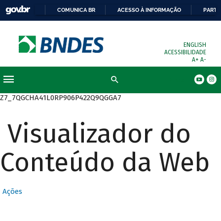
COMUNICA BR
ACESSO À INFORMAÇÃO
PARTI
ENGLISH
ACESSIBILIDADE
A+
A-
Busca
Z7_7QGCHA41L0RP906P422Q9QGGA7
Visualizador do
Conteúdo da Web
Ações