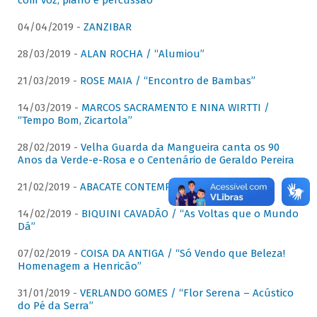
com voz, piano e percussão"
04/04/2019 -
ZANZIBAR
28/03/2019 -
ALAN ROCHA / “Alumiou”
21/03/2019 -
ROSE MAIA / “Encontro de Bambas”
14/03/2019 -
MARCOS SACRAMENTO E NINA WIRTTI /
“Tempo Bom, Zicartola”
28/02/2019 -
Velha Guarda da Mangueira canta os 90
Anos da Verde-e-Rosa e o Centenário de Geraldo Pereira
21/02/2019 -
ABACATE CONTEMPORÂNEO
14/02/2019 -
BIQUINI CAVADÃO / “As Voltas que o Mundo
Dá”
07/02/2019 -
COISA DA ANTIGA / “Só Vendo que Beleza!
Homenagem a Henricão”
31/01/2019 -
VERLANDO GOMES / “Flor Serena – Acústico
do Pé da Serra”