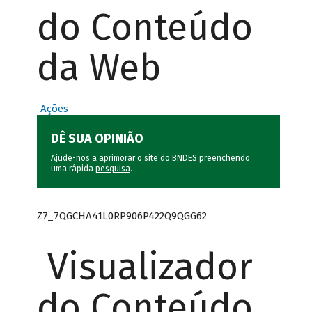
do Conteúdo
da Web
Ações
DÊ SUA OPINIÃO
Ajude-nos a aprimorar o site do BNDES preenchendo
uma rápida
pesquisa
.
Z7_7QGCHA41L0RP906P422Q9QGG62
Visualizador
do Conteúdo