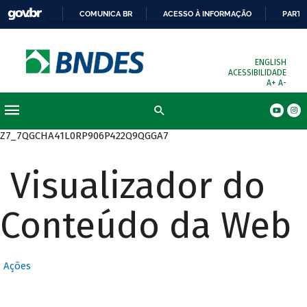
COMUNICA BR
ACESSO À INFORMAÇÃO
PARTI
ENGLISH
ACESSIBILIDADE
A+
A-
Busca
Z7_7QGCHA41L0RP906P422Q9QGGA7
Visualizador do
Conteúdo da Web
Ações