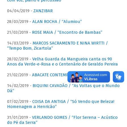
com voz, piano e percussão"
04/04/2019 -
ZANZIBAR
28/03/2019 -
ALAN ROCHA / “Alumiou”
21/03/2019 -
ROSE MAIA / “Encontro de Bambas”
14/03/2019 -
MARCOS SACRAMENTO E NINA WIRTTI /
“Tempo Bom, Zicartola”
28/02/2019 -
Velha Guarda da Mangueira canta os 90
Anos da Verde-e-Rosa e o Centenário de Geraldo Pereira
21/02/2019 -
ABACATE CONTEMPORÂNEO
14/02/2019 -
BIQUINI CAVADÃO / “As Voltas que o Mundo
Dá”
07/02/2019 -
COISA DA ANTIGA / “Só Vendo que Beleza!
Homenagem a Henricão”
31/01/2019 -
VERLANDO GOMES / “Flor Serena – Acústico
do Pé da Serra”