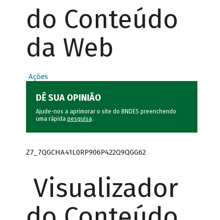
do Conteúdo
da Web
Ações
DÊ SUA OPINIÃO
Ajude-nos a aprimorar o site do BNDES preenchendo
uma rápida
pesquisa
.
Z7_7QGCHA41L0RP906P422Q9QGG62
Visualizador
do Conteúdo