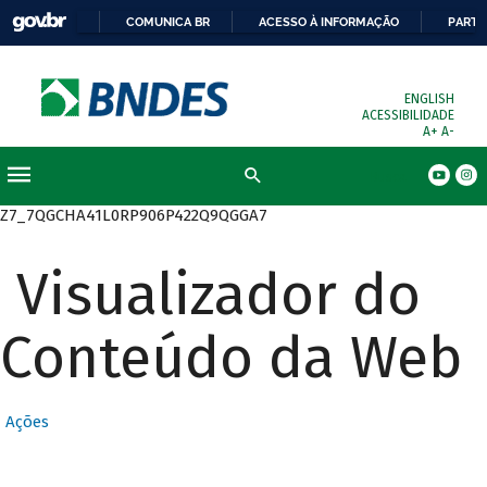
COMUNICA BR
ACESSO À INFORMAÇÃO
PARTI
ENGLISH
ACESSIBILIDADE
A+
A-
Busca
Z7_7QGCHA41L0RP906P422Q9QGGA7
Visualizador do
Conteúdo da Web
Ações