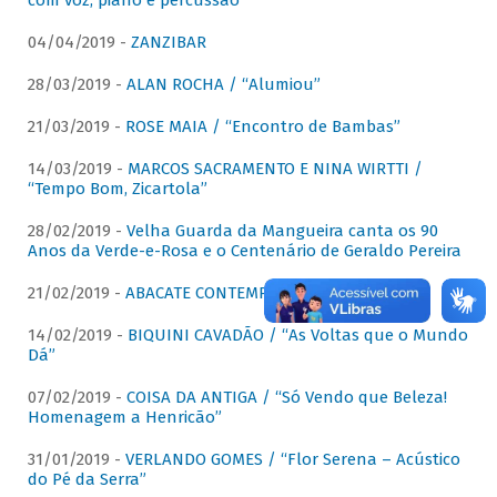
com voz, piano e percussão"
04/04/2019 -
ZANZIBAR
28/03/2019 -
ALAN ROCHA / “Alumiou”
21/03/2019 -
ROSE MAIA / “Encontro de Bambas”
14/03/2019 -
MARCOS SACRAMENTO E NINA WIRTTI /
“Tempo Bom, Zicartola”
28/02/2019 -
Velha Guarda da Mangueira canta os 90
Anos da Verde-e-Rosa e o Centenário de Geraldo Pereira
21/02/2019 -
ABACATE CONTEMPORÂNEO
14/02/2019 -
BIQUINI CAVADÃO / “As Voltas que o Mundo
Dá”
07/02/2019 -
COISA DA ANTIGA / “Só Vendo que Beleza!
Homenagem a Henricão”
31/01/2019 -
VERLANDO GOMES / “Flor Serena – Acústico
do Pé da Serra”