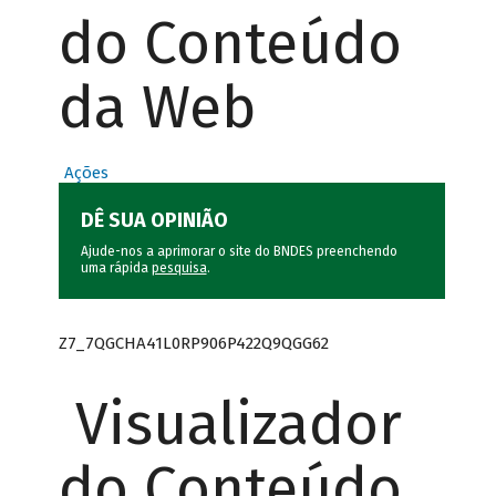
do Conteúdo
da Web
Ações
DÊ SUA OPINIÃO
Ajude-nos a aprimorar o site do BNDES preenchendo
uma rápida
pesquisa
.
Z7_7QGCHA41L0RP906P422Q9QGG62
Visualizador
do Conteúdo