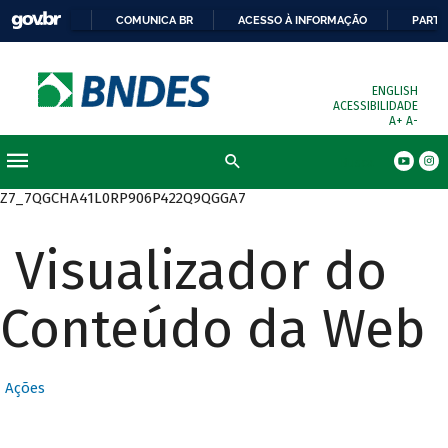
COMUNICA BR
ACESSO À INFORMAÇÃO
PARTI
ENGLISH
ACESSIBILIDADE
A+
A-
Busca
Z7_7QGCHA41L0RP906P422Q9QGGA7
Visualizador do
Conteúdo da Web
Ações