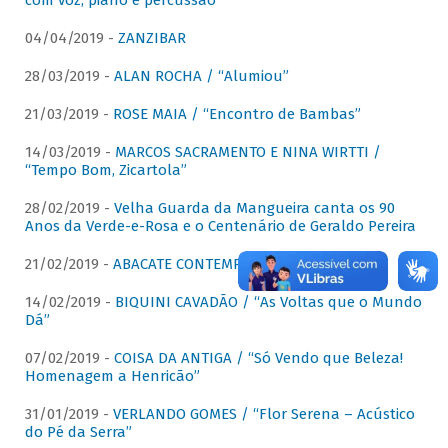
com voz, piano e percussão"
04/04/2019 -
ZANZIBAR
28/03/2019 -
ALAN ROCHA / “Alumiou”
21/03/2019 -
ROSE MAIA / “Encontro de Bambas”
14/03/2019 -
MARCOS SACRAMENTO E NINA WIRTTI /
“Tempo Bom, Zicartola”
28/02/2019 -
Velha Guarda da Mangueira canta os 90
Anos da Verde-e-Rosa e o Centenário de Geraldo Pereira
21/02/2019 -
ABACATE CONTEMPORÂNEO
14/02/2019 -
BIQUINI CAVADÃO / “As Voltas que o Mundo
Dá”
07/02/2019 -
COISA DA ANTIGA / “Só Vendo que Beleza!
Homenagem a Henricão”
31/01/2019 -
VERLANDO GOMES / “Flor Serena – Acústico
do Pé da Serra”