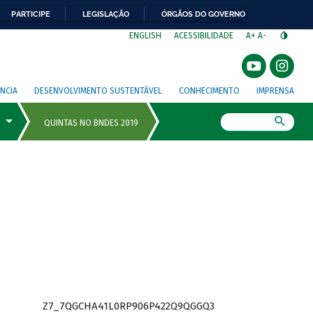
PARTICIPE
LEGISLAÇÃO
ÓRGÃOS DO GOVERNO
⁣
ENGLISH
ACESSIBILIDADE
A+
A-
NCIA
DESENVOLVIMENTO SUSTENTÁVEL
CONHECIMENTO
IMPRENSA
Busca
Z7_7QGCHA41L0RP906P422Q9QGGQ3