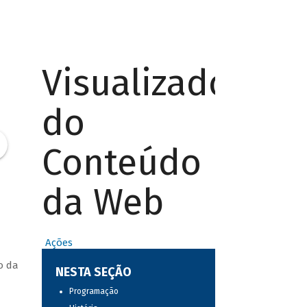
Visualizador
do
Conteúdo
da Web
Ações
o da
NESTA SEÇÃO
Programação