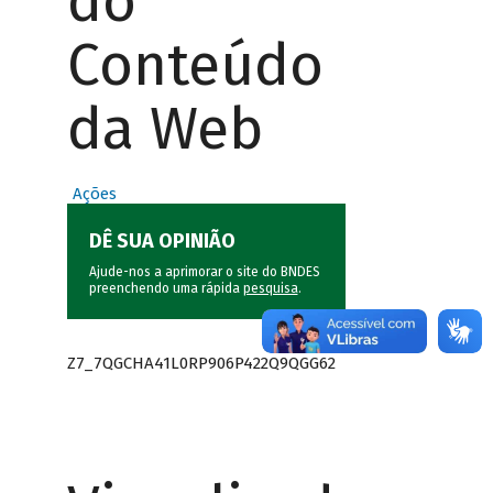
do
Conteúdo
da Web
Ações
DÊ SUA OPINIÃO
Ajude-nos a aprimorar o site do BNDES
preenchendo uma rápida
pesquisa
.
Z7_7QGCHA41L0RP906P422Q9QGG62