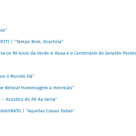
as”
TTI / “Tempo Bom, Zicartola”
a os 90 Anos da Verde-e-Rosa e o Centenário de Geraldo Pereir
que o Mundo Dá”
ue Beleza! Homenagem a Henricão”
– Acústico do Pé da Serra”
GIORATO / “Aquelas Coisas Todas”