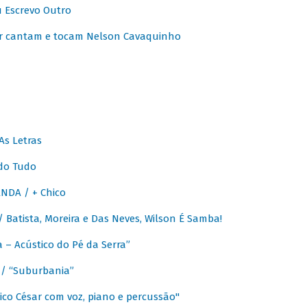
u Escrevo Outro
r cantam e tocam Nelson Cavaquinho
As Letras
do Tudo
NDA / + Chico
Batista, Moreira e Das Neves, Wilson É Samba!
– Acústico do Pé da Serra”
/ “Suburbania”
co César com voz, piano e percussão"