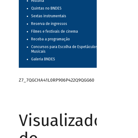
História
Quintas no BNDES
Sextas instrumentais
Reserva de ingressos
Filmes e festivais de cinema
Receba a programação
Concursos para Escolha de Espetáculos
Musicais
Galeria BNDES
Z7_7QGCHA41L0RP906P422Q9QGG60
Visualizador