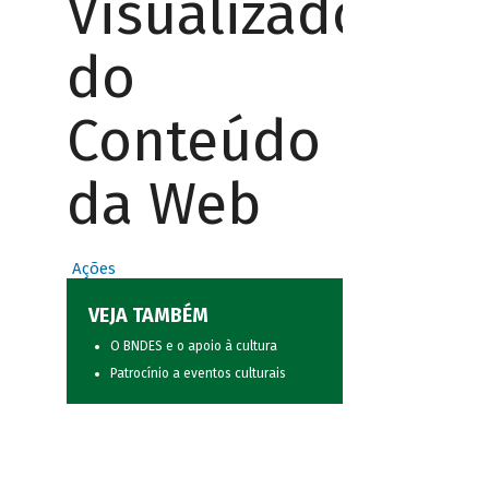
Visualizador
do
Conteúdo
da Web
Ações
VEJA TAMBÉM
O BNDES e o apoio à cultura
Patrocínio a eventos culturais