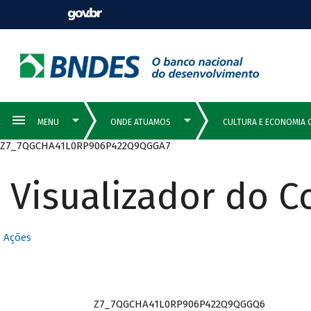
Z7_7QGCHA41L0RP906P422Q9QGGA7
Visualizador do 
Ações
Z7_7QGCHA41L0RP906P422Q9QGGQ6