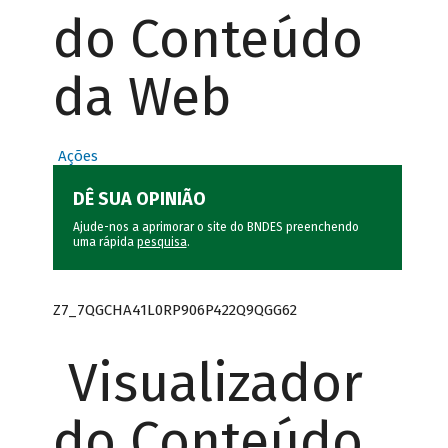
do Conteúdo
da Web
Ações
DÊ SUA OPINIÃO
Ajude-nos a aprimorar o site do BNDES preenchendo
uma rápida
pesquisa
.
Z7_7QGCHA41L0RP906P422Q9QGG62
Visualizador
do Conteúdo