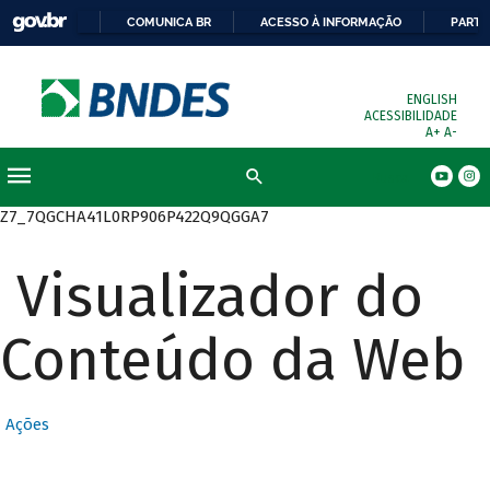
COMUNICA BR
ACESSO À INFORMAÇÃO
PARTI
ENGLISH
ACESSIBILIDADE
A+
A-
Busca
Z7_7QGCHA41L0RP906P422Q9QGGA7
Visualizador do
Conteúdo da Web
Ações