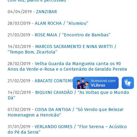
com voz, piano e percussão"
04/04/2019 -
ZANZIBAR
28/03/2019 -
ALAN ROCHA / “Alumiou”
21/03/2019 -
ROSE MAIA / “Encontro de Bambas”
14/03/2019 -
MARCOS SACRAMENTO E NINA WIRTTI /
“Tempo Bom, Zicartola”
28/02/2019 -
Velha Guarda da Mangueira canta os 90
Anos da Verde-e-Rosa e o Centenário de Geraldo Pereira
21/02/2019 -
ABACATE CONTEMPORÂNEO
14/02/2019 -
BIQUINI CAVADÃO / “As Voltas que o Mundo
Dá”
07/02/2019 -
COISA DA ANTIGA / “Só Vendo que Beleza!
Homenagem a Henricão”
31/01/2019 -
VERLANDO GOMES / “Flor Serena – Acústico
do Pé da Serra”