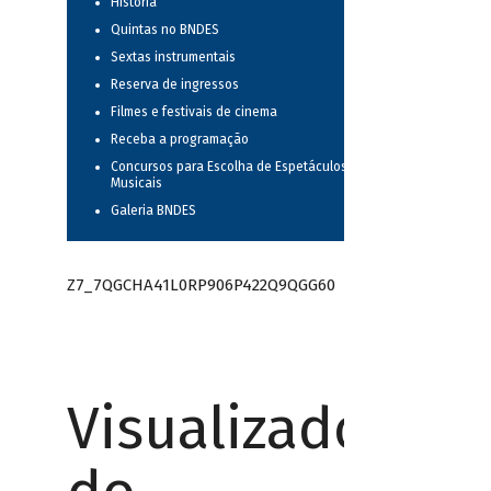
História
Quintas no BNDES
Sextas instrumentais
Reserva de ingressos
Filmes e festivais de cinema
Receba a programação
Concursos para Escolha de Espetáculos
Musicais
Galeria BNDES
Z7_7QGCHA41L0RP906P422Q9QGG60
Visualizador