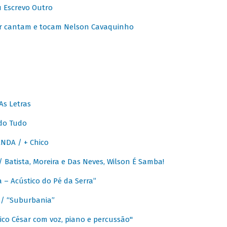
u Escrevo Outro
r cantam e tocam Nelson Cavaquinho
As Letras
do Tudo
NDA / + Chico
Batista, Moreira e Das Neves, Wilson É Samba!
– Acústico do Pé da Serra”
/ “Suburbania”
co César com voz, piano e percussão"