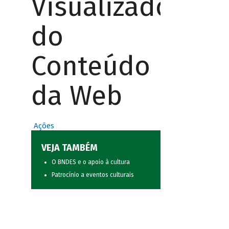
Visualizador
do
Conteúdo
da Web
Ações
VEJA TAMBÉM
O BNDES e o apoio à cultura
Patrocínio a eventos culturais