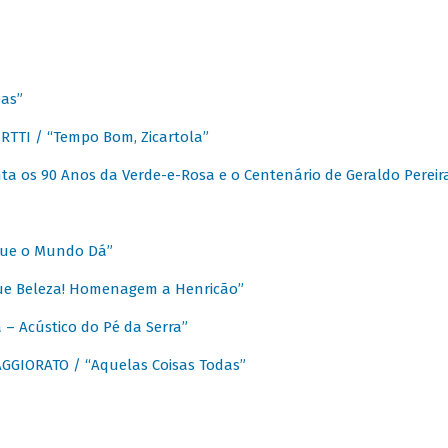
as”
TTI / “Tempo Bom, Zicartola”
a os 90 Anos da Verde-e-Rosa e o Centenário de Geraldo Pereir
que o Mundo Dá”
ue Beleza! Homenagem a Henricão”
– Acústico do Pé da Serra”
GIORATO / “Aquelas Coisas Todas”