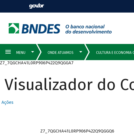
Z7_7QGCHA41L0RP906P422Q9QGGA7
Visualizador do 
Ações
Z7_7QGCHA41L0RP906P422Q9QGGQ6