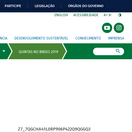
PARTICIPE
LEGISLAÇÃO
ÓRGÃOS DO GOVERNO
⁣
ENGLISH
ACESSIBILIDADE
A+
A-
NCIA
DESENVOLVIMENTO SUSTENTÁVEL
CONHECIMENTO
IMPRENSA
Busca
Z7_7QGCHA41L0RP906P422Q9QGGQ3