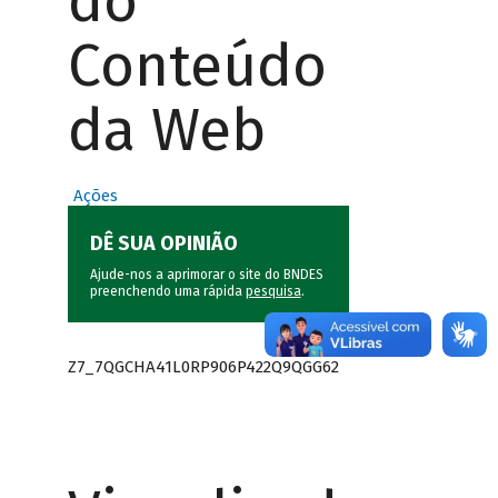
do
Conteúdo
da Web
Ações
DÊ SUA OPINIÃO
Ajude-nos a aprimorar o site do BNDES
preenchendo uma rápida
pesquisa
.
Z7_7QGCHA41L0RP906P422Q9QGG62