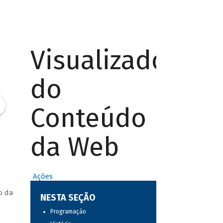
Visualizador
do
Conteúdo
da Web
Ações
o da
NESTA SEÇÃO
Programação