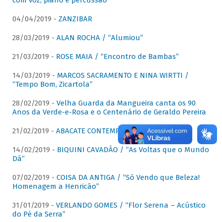
com voz, piano e percussão"
04/04/2019 -
ZANZIBAR
28/03/2019 -
ALAN ROCHA / “Alumiou”
21/03/2019 -
ROSE MAIA / “Encontro de Bambas”
14/03/2019 -
MARCOS SACRAMENTO E NINA WIRTTI /
“Tempo Bom, Zicartola”
28/02/2019 -
Velha Guarda da Mangueira canta os 90
Anos da Verde-e-Rosa e o Centenário de Geraldo Pereira
21/02/2019 -
ABACATE CONTEMPORÂNEO
14/02/2019 -
BIQUINI CAVADÃO / “As Voltas que o Mundo
Dá”
07/02/2019 -
COISA DA ANTIGA / “Só Vendo que Beleza!
Homenagem a Henricão”
31/01/2019 -
VERLANDO GOMES / “Flor Serena – Acústico
do Pé da Serra”