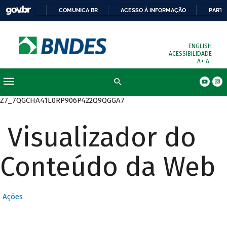
COMUNICA BR
ACESSO À INFORMAÇÃO
PARTI
ENGLISH
ACESSIBILIDADE
A+
A-
Busca
Z7_7QGCHA41L0RP906P422Q9QGGA7
Visualizador do
Conteúdo da Web
Ações