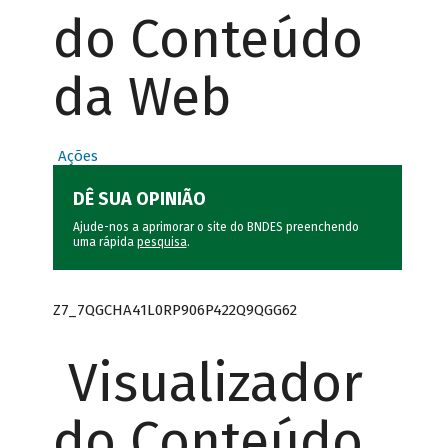
do Conteúdo
da Web
Ações
DÊ SUA OPINIÃO
Ajude-nos a aprimorar o site do BNDES preenchendo
uma rápida
pesquisa
.
Z7_7QGCHA41L0RP906P422Q9QGG62
Visualizador
do Conteúdo