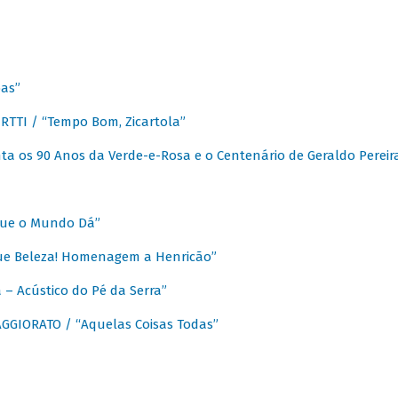
as”
TTI / “Tempo Bom, Zicartola”
a os 90 Anos da Verde-e-Rosa e o Centenário de Geraldo Pereir
que o Mundo Dá”
ue Beleza! Homenagem a Henricão”
– Acústico do Pé da Serra”
GIORATO / “Aquelas Coisas Todas”