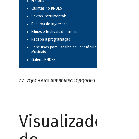
História
Quintas no BNDES
Sextas instrumentais
Reserva de ingressos
Filmes e festivais de cinema
Receba a programação
Concursos para Escolha de Espetáculos
Musicais
Galeria BNDES
Z7_7QGCHA41L0RP906P422Q9QGG60
Visualizador