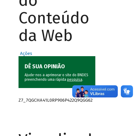
do
Conteúdo
da Web
Ações
DÊ SUA OPINIÃO
Ajude-nos a aprimorar o site do BNDES
preenchendo uma rápida
pesquisa
.
Z7_7QGCHA41L0RP906P422Q9QGG62