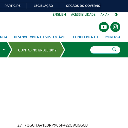
PARTICIPE
LEGISLAÇÃO
ÓRGÃOS DO GOVERNO
⁣
ENGLISH
ACESSIBILIDADE
A+
A-
NCIA
DESENVOLVIMENTO SUSTENTÁVEL
CONHECIMENTO
IMPRENSA
Busca
Z7_7QGCHA41L0RP906P422Q9QGGQ3