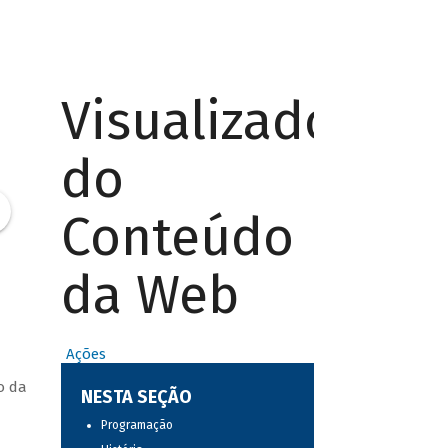
Visualizador
do
Conteúdo
da Web
Ações
o da
NESTA SEÇÃO
Programação