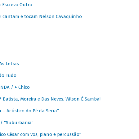
u Escrevo Outro
r cantam e tocam Nelson Cavaquinho
As Letras
do Tudo
NDA / + Chico
Batista, Moreira e Das Neves, Wilson É Samba!
– Acústico do Pé da Serra”
/ “Suburbania”
co César com voz, piano e percussão"