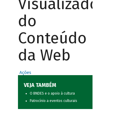
Visualizador
do
Conteúdo
da Web
Ações
VEJA TAMBÉM
O BNDES e o apoio à cultura
Patrocínio a eventos culturais