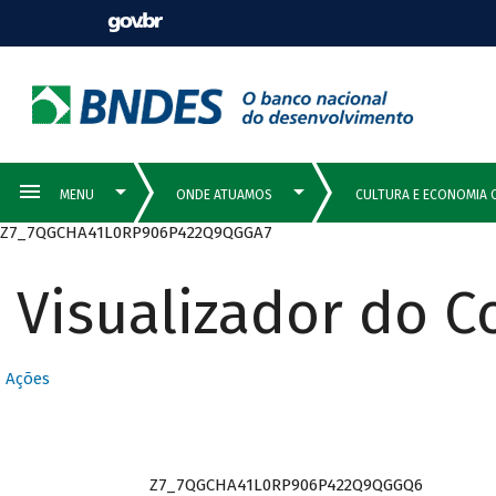
Z7_7QGCHA41L0RP906P422Q9QGGA7
Visualizador do 
Ações
Z7_7QGCHA41L0RP906P422Q9QGGQ6