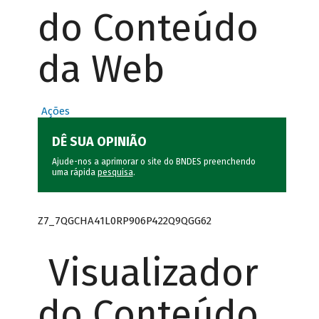
do Conteúdo
da Web
Ações
DÊ SUA OPINIÃO
Ajude-nos a aprimorar o site do BNDES preenchendo
uma rápida
pesquisa
.
Z7_7QGCHA41L0RP906P422Q9QGG62
Visualizador
do Conteúdo