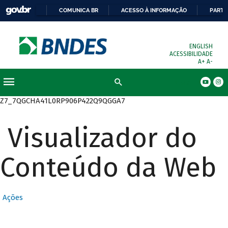
COMUNICA BR
ACESSO À INFORMAÇÃO
PARTI
ENGLISH
ACESSIBILIDADE
A+
A-
Busca
Z7_7QGCHA41L0RP906P422Q9QGGA7
Visualizador do
Conteúdo da Web
Ações