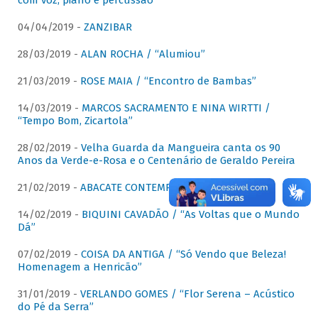
com voz, piano e percussão"
04/04/2019 -
ZANZIBAR
28/03/2019 -
ALAN ROCHA / “Alumiou”
21/03/2019 -
ROSE MAIA / “Encontro de Bambas”
14/03/2019 -
MARCOS SACRAMENTO E NINA WIRTTI /
“Tempo Bom, Zicartola”
28/02/2019 -
Velha Guarda da Mangueira canta os 90
Anos da Verde-e-Rosa e o Centenário de Geraldo Pereira
21/02/2019 -
ABACATE CONTEMPORÂNEO
14/02/2019 -
BIQUINI CAVADÃO / “As Voltas que o Mundo
Dá”
07/02/2019 -
COISA DA ANTIGA / “Só Vendo que Beleza!
Homenagem a Henricão”
31/01/2019 -
VERLANDO GOMES / “Flor Serena – Acústico
do Pé da Serra”