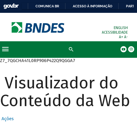
COMUNICA BR
ACESSO À INFORMAÇÃO
PARTI
ENGLISH
ACESSIBILIDADE
A+
A-
Busca
Z7_7QGCHA41L0RP906P422Q9QGGA7
Visualizador do
Conteúdo da Web
Ações