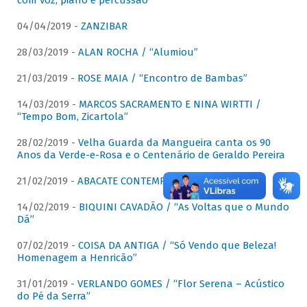
com voz, piano e percussão"
04/04/2019 -
ZANZIBAR
28/03/2019 -
ALAN ROCHA / “Alumiou”
21/03/2019 -
ROSE MAIA / “Encontro de Bambas”
14/03/2019 -
MARCOS SACRAMENTO E NINA WIRTTI /
“Tempo Bom, Zicartola”
28/02/2019 -
Velha Guarda da Mangueira canta os 90
Anos da Verde-e-Rosa e o Centenário de Geraldo Pereira
21/02/2019 -
ABACATE CONTEMPORÂNEO
14/02/2019 -
BIQUINI CAVADÃO / “As Voltas que o Mundo
Dá”
07/02/2019 -
COISA DA ANTIGA / “Só Vendo que Beleza!
Homenagem a Henricão”
31/01/2019 -
VERLANDO GOMES / “Flor Serena – Acústico
do Pé da Serra”