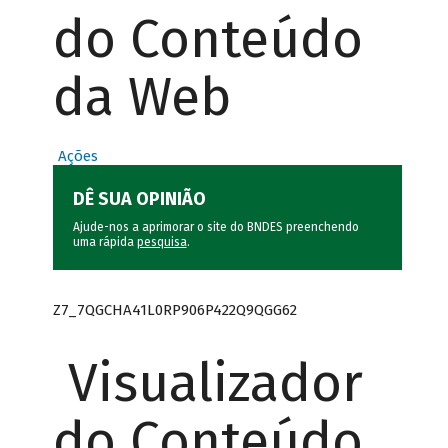
do Conteúdo
da Web
Ações
DÊ SUA OPINIÃO
Ajude-nos a aprimorar o site do BNDES preenchendo
uma rápida
pesquisa
.
Z7_7QGCHA41L0RP906P422Q9QGG62
Visualizador
do Conteúdo