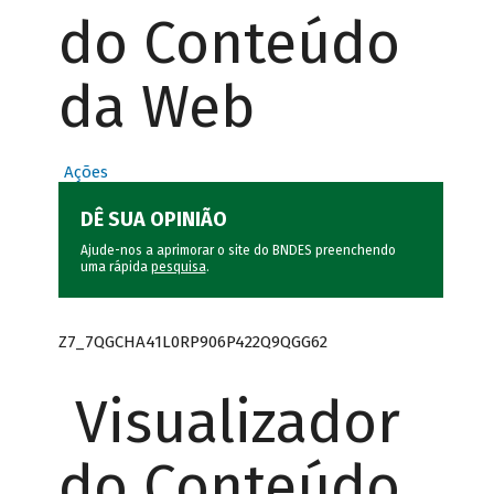
do Conteúdo
da Web
Ações
DÊ SUA OPINIÃO
Ajude-nos a aprimorar o site do BNDES preenchendo
uma rápida
pesquisa
.
Z7_7QGCHA41L0RP906P422Q9QGG62
Visualizador
do Conteúdo