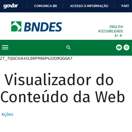
COMUNICA BR
ACESSO À INFORMAÇÃO
PARTI
ENGLISH
ACESSIBILIDADE
A+
A-
Busca
Z7_7QGCHA41L0RP906P422Q9QGGA7
Visualizador do
Conteúdo da Web
Ações