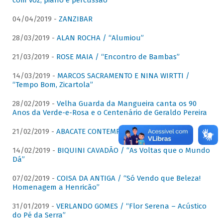
com voz, piano e percussão"
04/04/2019 -
ZANZIBAR
28/03/2019 -
ALAN ROCHA / “Alumiou”
21/03/2019 -
ROSE MAIA / “Encontro de Bambas”
14/03/2019 -
MARCOS SACRAMENTO E NINA WIRTTI /
“Tempo Bom, Zicartola”
28/02/2019 -
Velha Guarda da Mangueira canta os 90
Anos da Verde-e-Rosa e o Centenário de Geraldo Pereira
21/02/2019 -
ABACATE CONTEMPORÂNEO
14/02/2019 -
BIQUINI CAVADÃO / “As Voltas que o Mundo
Dá”
07/02/2019 -
COISA DA ANTIGA / “Só Vendo que Beleza!
Homenagem a Henricão”
31/01/2019 -
VERLANDO GOMES / “Flor Serena – Acústico
do Pé da Serra”