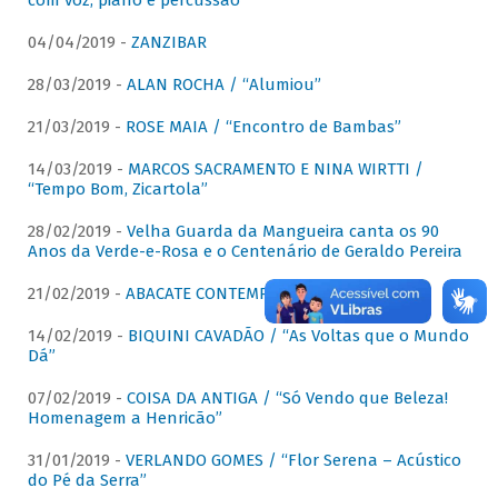
com voz, piano e percussão"
04/04/2019 -
ZANZIBAR
28/03/2019 -
ALAN ROCHA / “Alumiou”
21/03/2019 -
ROSE MAIA / “Encontro de Bambas”
14/03/2019 -
MARCOS SACRAMENTO E NINA WIRTTI /
“Tempo Bom, Zicartola”
28/02/2019 -
Velha Guarda da Mangueira canta os 90
Anos da Verde-e-Rosa e o Centenário de Geraldo Pereira
21/02/2019 -
ABACATE CONTEMPORÂNEO
14/02/2019 -
BIQUINI CAVADÃO / “As Voltas que o Mundo
Dá”
07/02/2019 -
COISA DA ANTIGA / “Só Vendo que Beleza!
Homenagem a Henricão”
31/01/2019 -
VERLANDO GOMES / “Flor Serena – Acústico
do Pé da Serra”