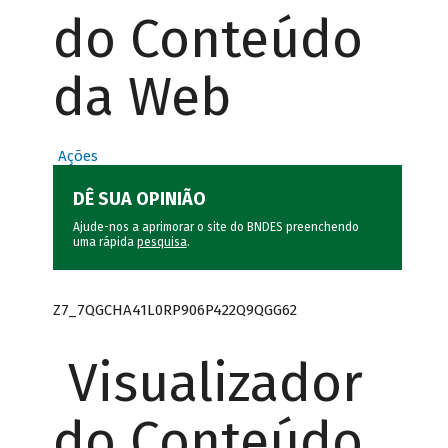
do Conteúdo
da Web
Ações
DÊ SUA OPINIÃO
Ajude-nos a aprimorar o site do BNDES preenchendo
uma rápida
pesquisa
.
Z7_7QGCHA41L0RP906P422Q9QGG62
Visualizador
do Conteúdo