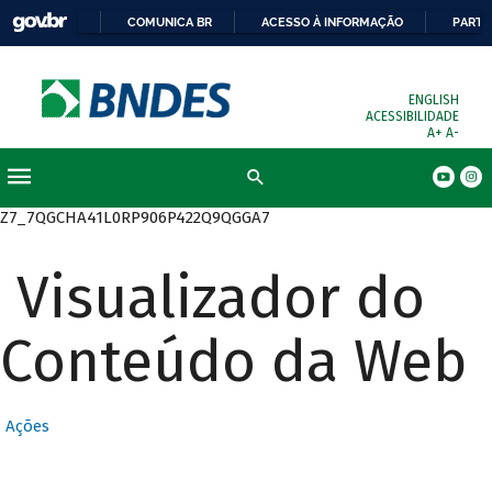
COMUNICA BR
ACESSO À INFORMAÇÃO
PARTI
ENGLISH
ACESSIBILIDADE
A+
A-
Busca
Z7_7QGCHA41L0RP906P422Q9QGGA7
Visualizador do
Conteúdo da Web
Ações