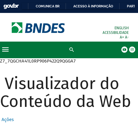
COMUNICA BR
ACESSO À INFORMAÇÃO
PARTI
ENGLISH
ACESSIBILIDADE
A+
A-
Busca
Z7_7QGCHA41L0RP906P422Q9QGGA7
Visualizador do
Conteúdo da Web
Ações