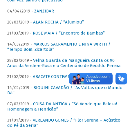
com voz, piano e percussão"
04/04/2019 -
ZANZIBAR
28/03/2019 -
ALAN ROCHA / “Alumiou”
21/03/2019 -
ROSE MAIA / “Encontro de Bambas”
14/03/2019 -
MARCOS SACRAMENTO E NINA WIRTTI /
“Tempo Bom, Zicartola”
28/02/2019 -
Velha Guarda da Mangueira canta os 90
Anos da Verde-e-Rosa e o Centenário de Geraldo Pereira
21/02/2019 -
ABACATE CONTEMPORÂNEO
14/02/2019 -
BIQUINI CAVADÃO / “As Voltas que o Mundo
Dá”
07/02/2019 -
COISA DA ANTIGA / “Só Vendo que Beleza!
Homenagem a Henricão”
31/01/2019 -
VERLANDO GOMES / “Flor Serena – Acústico
do Pé da Serra”