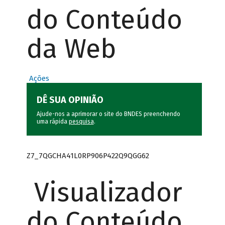
do Conteúdo
da Web
Ações
DÊ SUA OPINIÃO
Ajude-nos a aprimorar o site do BNDES preenchendo
uma rápida
pesquisa
.
Z7_7QGCHA41L0RP906P422Q9QGG62
Visualizador
do Conteúdo