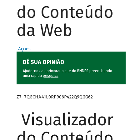
do Conteúdo
da Web
Ações
DÊ SUA OPINIÃO
Ajude-nos a aprimorar o site do BNDES preenchendo
uma rápida
pesquisa
.
Z7_7QGCHA41L0RP906P422Q9QGG62
Visualizador
do Conteúdo