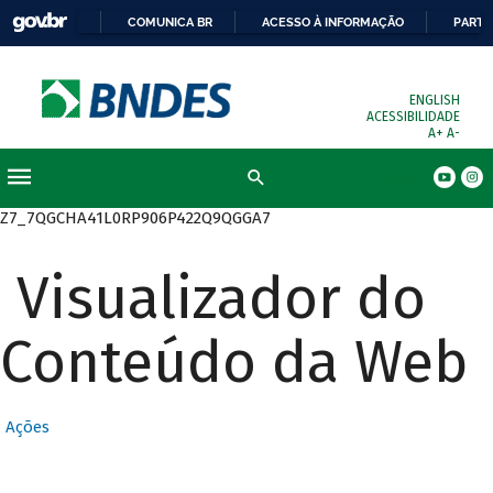
COMUNICA BR
ACESSO À INFORMAÇÃO
PARTI
ENGLISH
ACESSIBILIDADE
A+
A-
Busca
Z7_7QGCHA41L0RP906P422Q9QGGA7
Visualizador do
Conteúdo da Web
Ações