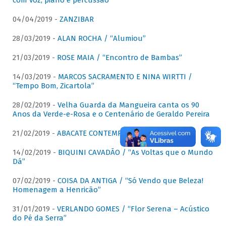
com voz, piano e percussão"
04/04/2019 -
ZANZIBAR
28/03/2019 -
ALAN ROCHA / “Alumiou”
21/03/2019 -
ROSE MAIA / “Encontro de Bambas”
14/03/2019 -
MARCOS SACRAMENTO E NINA WIRTTI /
“Tempo Bom, Zicartola”
28/02/2019 -
Velha Guarda da Mangueira canta os 90
Anos da Verde-e-Rosa e o Centenário de Geraldo Pereira
21/02/2019 -
ABACATE CONTEMPORÂNEO
14/02/2019 -
BIQUINI CAVADÃO / “As Voltas que o Mundo
Dá”
07/02/2019 -
COISA DA ANTIGA / “Só Vendo que Beleza!
Homenagem a Henricão”
31/01/2019 -
VERLANDO GOMES / “Flor Serena – Acústico
do Pé da Serra”