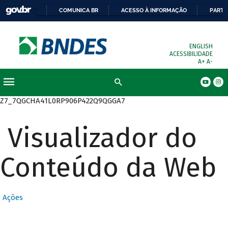
COMUNICA BR
ACESSO À INFORMAÇÃO
PARTI
ENGLISH
ACESSIBILIDADE
A+
A-
Busca
Z7_7QGCHA41L0RP906P422Q9QGGA7
Visualizador do
Conteúdo da Web
Ações