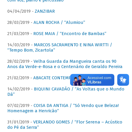
com voz, piano e percussão"
04/04/2019 -
ZANZIBAR
28/03/2019 -
ALAN ROCHA / “Alumiou”
21/03/2019 -
ROSE MAIA / “Encontro de Bambas”
14/03/2019 -
MARCOS SACRAMENTO E NINA WIRTTI /
“Tempo Bom, Zicartola”
28/02/2019 -
Velha Guarda da Mangueira canta os 90
Anos da Verde-e-Rosa e o Centenário de Geraldo Pereira
21/02/2019 -
ABACATE CONTEMPORÂNEO
14/02/2019 -
BIQUINI CAVADÃO / “As Voltas que o Mundo
Dá”
07/02/2019 -
COISA DA ANTIGA / “Só Vendo que Beleza!
Homenagem a Henricão”
31/01/2019 -
VERLANDO GOMES / “Flor Serena – Acústico
do Pé da Serra”