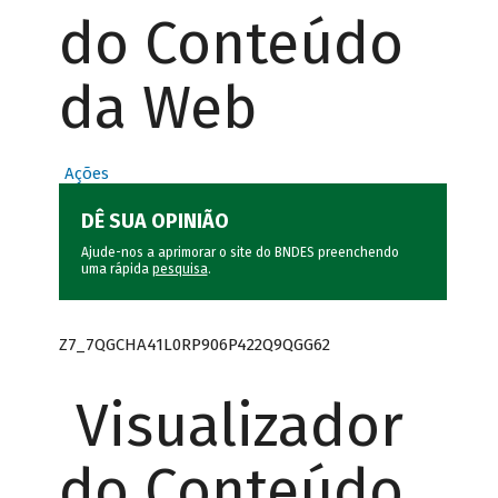
do Conteúdo
da Web
Ações
DÊ SUA OPINIÃO
Ajude-nos a aprimorar o site do BNDES preenchendo
uma rápida
pesquisa
.
Z7_7QGCHA41L0RP906P422Q9QGG62
Visualizador
do Conteúdo