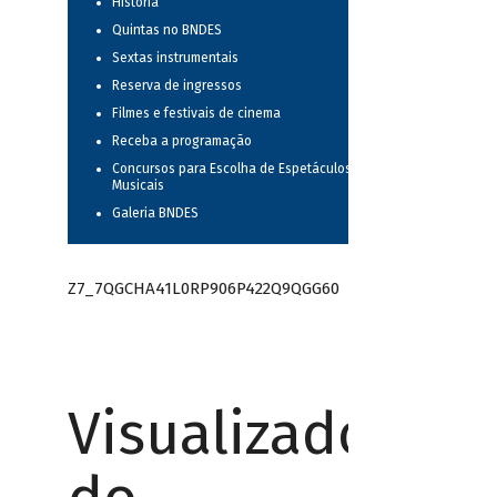
História
Quintas no BNDES
Sextas instrumentais
Reserva de ingressos
Filmes e festivais de cinema
Receba a programação
Concursos para Escolha de Espetáculos
Musicais
Galeria BNDES
Z7_7QGCHA41L0RP906P422Q9QGG60
Visualizador