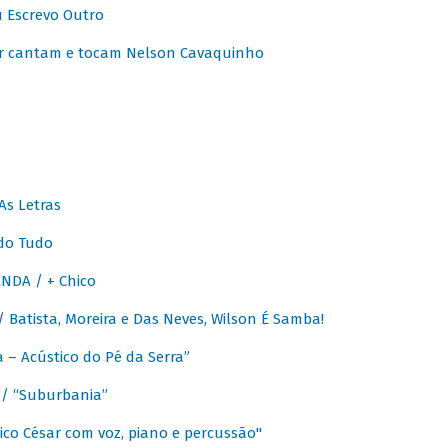
u Escrevo Outro
r cantam e tocam Nelson Cavaquinho
As Letras
do Tudo
NDA / + Chico
Batista, Moreira e Das Neves, Wilson É Samba!
– Acústico do Pé da Serra”
/ “Suburbania”
co César com voz, piano e percussão"