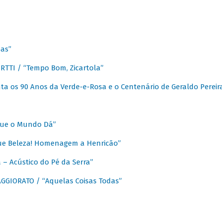
as”
TTI / “Tempo Bom, Zicartola”
a os 90 Anos da Verde-e-Rosa e o Centenário de Geraldo Pereir
que o Mundo Dá”
ue Beleza! Homenagem a Henricão”
– Acústico do Pé da Serra”
GIORATO / “Aquelas Coisas Todas”