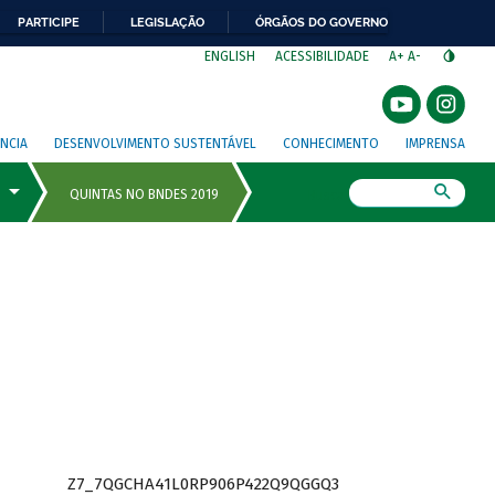
PARTICIPE
LEGISLAÇÃO
ÓRGÃOS DO GOVERNO
⁣
ENGLISH
ACESSIBILIDADE
A+
A-
NCIA
DESENVOLVIMENTO SUSTENTÁVEL
CONHECIMENTO
IMPRENSA
Busca
Z7_7QGCHA41L0RP906P422Q9QGGQ3