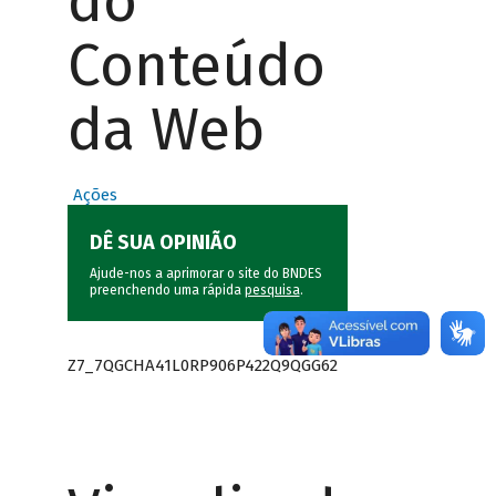
do
Conteúdo
da Web
Ações
DÊ SUA OPINIÃO
Ajude-nos a aprimorar o site do BNDES
preenchendo uma rápida
pesquisa
.
Z7_7QGCHA41L0RP906P422Q9QGG62