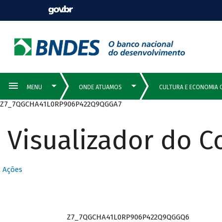
Z7_7QGCHA41L0RP906P422Q9QGGA7
Visualizador do 
Ações
Z7_7QGCHA41L0RP906P422Q9QGGQ6