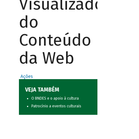
Visualizador
do
Conteúdo
da Web
Ações
VEJA TAMBÉM
O BNDES e o apoio à cultura
Patrocínio a eventos culturais