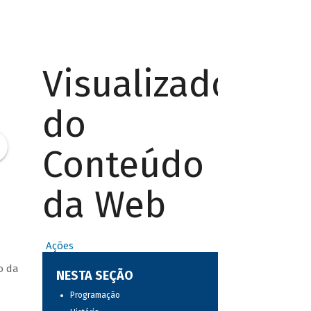
Visualizador
do
Conteúdo
da Web
Ações
o da
NESTA SEÇÃO
Programação