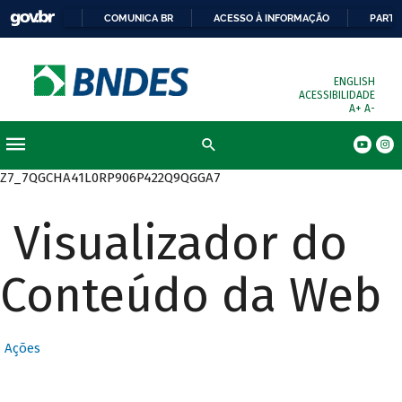
COMUNICA BR
ACESSO À INFORMAÇÃO
PARTI
ENGLISH
ACESSIBILIDADE
A+
A-
Busca
Z7_7QGCHA41L0RP906P422Q9QGGA7
Visualizador do
Conteúdo da Web
Ações