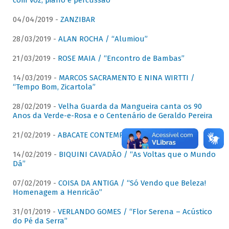
com voz, piano e percussão"
04/04/2019 -
ZANZIBAR
28/03/2019 -
ALAN ROCHA / “Alumiou”
21/03/2019 -
ROSE MAIA / “Encontro de Bambas”
14/03/2019 -
MARCOS SACRAMENTO E NINA WIRTTI /
“Tempo Bom, Zicartola”
28/02/2019 -
Velha Guarda da Mangueira canta os 90
Anos da Verde-e-Rosa e o Centenário de Geraldo Pereira
21/02/2019 -
ABACATE CONTEMPORÂNEO
14/02/2019 -
BIQUINI CAVADÃO / “As Voltas que o Mundo
Dá”
07/02/2019 -
COISA DA ANTIGA / “Só Vendo que Beleza!
Homenagem a Henricão”
31/01/2019 -
VERLANDO GOMES / “Flor Serena – Acústico
do Pé da Serra”