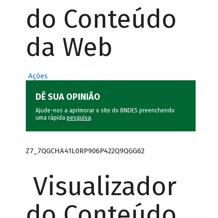
do Conteúdo
da Web
Ações
DÊ SUA OPINIÃO
Ajude-nos a aprimorar o site do BNDES preenchendo
uma rápida
pesquisa
.
Z7_7QGCHA41L0RP906P422Q9QGG62
Visualizador
do Conteúdo