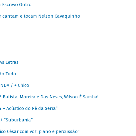
u Escrevo Outro
r cantam e tocam Nelson Cavaquinho
As Letras
do Tudo
NDA / + Chico
Batista, Moreira e Das Neves, Wilson É Samba!
– Acústico do Pé da Serra”
/ “Suburbania”
co César com voz, piano e percussão"