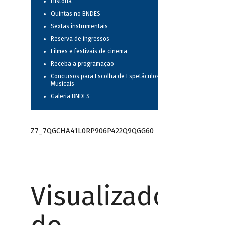
História
Quintas no BNDES
Sextas instrumentais
Reserva de ingressos
Filmes e festivais de cinema
Receba a programação
Concursos para Escolha de Espetáculos
Musicais
Galeria BNDES
Z7_7QGCHA41L0RP906P422Q9QGG60
Visualizador