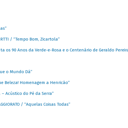
as”
TTI / “Tempo Bom, Zicartola”
a os 90 Anos da Verde-e-Rosa e o Centenário de Geraldo Pereir
que o Mundo Dá”
ue Beleza! Homenagem a Henricão”
– Acústico do Pé da Serra”
GIORATO / “Aquelas Coisas Todas”