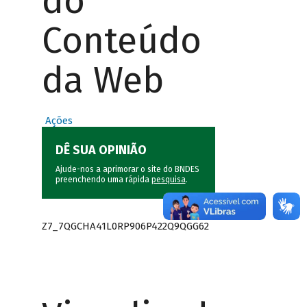
do
Conteúdo
da Web
Ações
DÊ SUA OPINIÃO
Ajude-nos a aprimorar o site do BNDES
preenchendo uma rápida
pesquisa
.
Z7_7QGCHA41L0RP906P422Q9QGG62