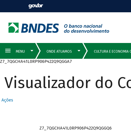
Z7_7QGCHA41L0RP906P422Q9QGGA7
Visualizador do 
Ações
Z7_7QGCHA41L0RP906P422Q9QGGQ6