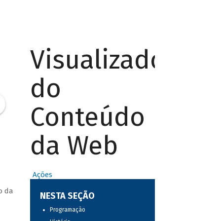
Visualizador
do
Conteúdo
da Web
Ações
o da
NESTA SEÇÃO
Programação