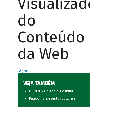
Visualizador
do
Conteúdo
da Web
Ações
VEJA TAMBÉM
O BNDES e o apoio à cultura
Patrocínio a eventos culturais