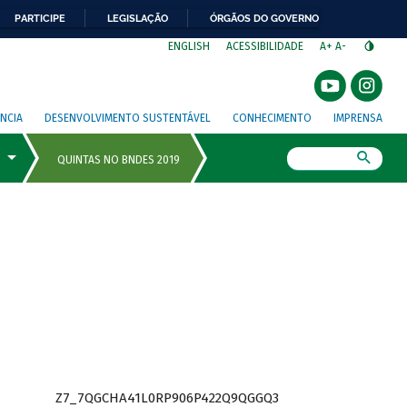
PARTICIPE
LEGISLAÇÃO
ÓRGÃOS DO GOVERNO
⁣
ENGLISH
ACESSIBILIDADE
A+
A-
NCIA
DESENVOLVIMENTO SUSTENTÁVEL
CONHECIMENTO
IMPRENSA
Busca
Z7_7QGCHA41L0RP906P422Q9QGGQ3