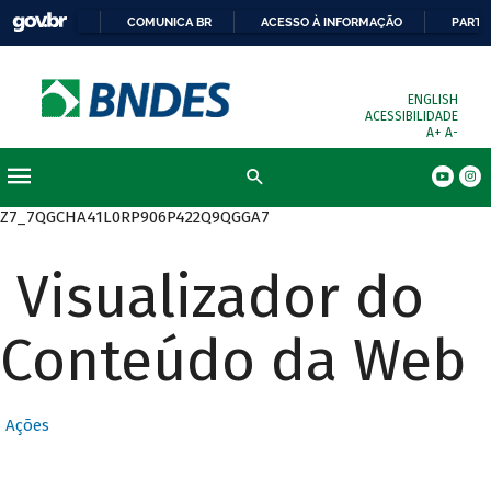
COMUNICA BR
ACESSO À INFORMAÇÃO
PARTI
ENGLISH
ACESSIBILIDADE
A+
A-
Busca
Z7_7QGCHA41L0RP906P422Q9QGGA7
Visualizador do
Conteúdo da Web
Ações