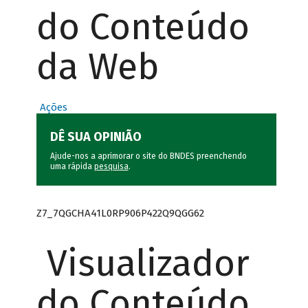
do Conteúdo
da Web
Ações
DÊ SUA OPINIÃO
Ajude-nos a aprimorar o site do BNDES preenchendo
uma rápida
pesquisa
.
Z7_7QGCHA41L0RP906P422Q9QGG62
Visualizador
do Conteúdo