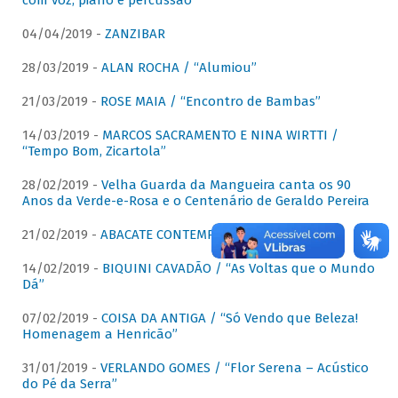
com voz, piano e percussão"
04/04/2019 -
ZANZIBAR
28/03/2019 -
ALAN ROCHA / “Alumiou”
21/03/2019 -
ROSE MAIA / “Encontro de Bambas”
14/03/2019 -
MARCOS SACRAMENTO E NINA WIRTTI /
“Tempo Bom, Zicartola”
28/02/2019 -
Velha Guarda da Mangueira canta os 90
Anos da Verde-e-Rosa e o Centenário de Geraldo Pereira
21/02/2019 -
ABACATE CONTEMPORÂNEO
14/02/2019 -
BIQUINI CAVADÃO / “As Voltas que o Mundo
Dá”
07/02/2019 -
COISA DA ANTIGA / “Só Vendo que Beleza!
Homenagem a Henricão”
31/01/2019 -
VERLANDO GOMES / “Flor Serena – Acústico
do Pé da Serra”