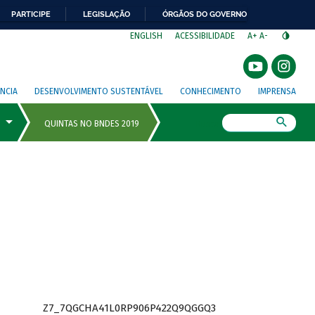
PARTICIPE
LEGISLAÇÃO
ÓRGÃOS DO GOVERNO
⁣
ENGLISH
ACESSIBILIDADE
A+
A-
NCIA
DESENVOLVIMENTO SUSTENTÁVEL
CONHECIMENTO
IMPRENSA
Busca
Z7_7QGCHA41L0RP906P422Q9QGGQ3