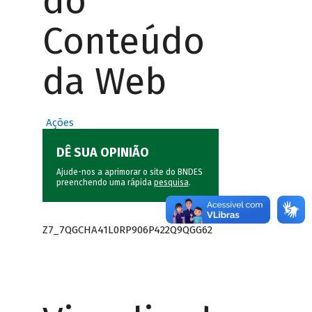
do
Conteúdo
da Web
Ações
DÊ SUA OPINIÃO
Ajude-nos a aprimorar o site do BNDES
preenchendo uma rápida
pesquisa
.
Z7_7QGCHA41L0RP906P422Q9QGG62