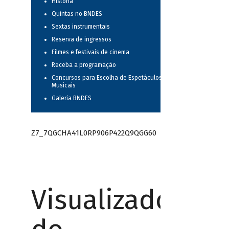
História
Quintas no BNDES
Sextas instrumentais
Reserva de ingressos
Filmes e festivais de cinema
Receba a programação
Concursos para Escolha de Espetáculos
Musicais
Galeria BNDES
Z7_7QGCHA41L0RP906P422Q9QGG60
Visualizador