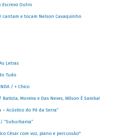
u Escrevo Outro
r cantam e tocam Nelson Cavaquinho
As Letras
do Tudo
NDA / + Chico
Batista, Moreira e Das Neves, Wilson É Samba!
– Acústico do Pé da Serra”
/ “Suburbania”
co César com voz, piano e percussão"