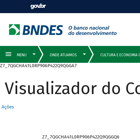
Z7_7QGCHA41L0RP906P422Q9QGGA7
Visualizador do 
Ações
Z7_7QGCHA41L0RP906P422Q9QGGQ6