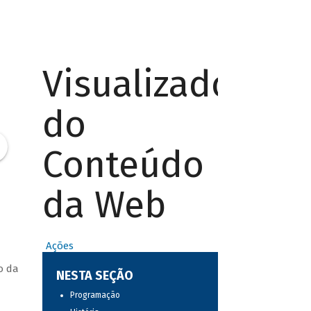
Visualizador
do
Conteúdo
da Web
Ações
o da
NESTA SEÇÃO
Programação