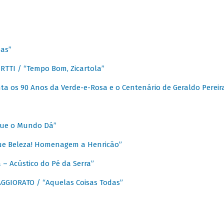
as”
TTI / “Tempo Bom, Zicartola”
a os 90 Anos da Verde-e-Rosa e o Centenário de Geraldo Pereir
que o Mundo Dá”
ue Beleza! Homenagem a Henricão”
– Acústico do Pé da Serra”
GIORATO / “Aquelas Coisas Todas”