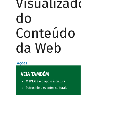
Visualizador
do
Conteúdo
da Web
Ações
VEJA TAMBÉM
O BNDES e o apoio à cultura
Patrocínio a eventos culturais