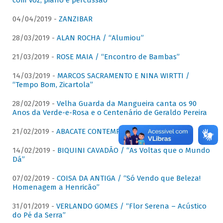
com voz, piano e percussão"
04/04/2019 -
ZANZIBAR
28/03/2019 -
ALAN ROCHA / “Alumiou”
21/03/2019 -
ROSE MAIA / “Encontro de Bambas”
14/03/2019 -
MARCOS SACRAMENTO E NINA WIRTTI /
“Tempo Bom, Zicartola”
28/02/2019 -
Velha Guarda da Mangueira canta os 90
Anos da Verde-e-Rosa e o Centenário de Geraldo Pereira
21/02/2019 -
ABACATE CONTEMPORÂNEO
14/02/2019 -
BIQUINI CAVADÃO / “As Voltas que o Mundo
Dá”
07/02/2019 -
COISA DA ANTIGA / “Só Vendo que Beleza!
Homenagem a Henricão”
31/01/2019 -
VERLANDO GOMES / “Flor Serena – Acústico
do Pé da Serra”