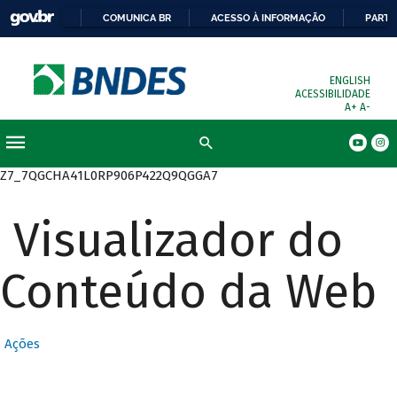
COMUNICA BR
ACESSO À INFORMAÇÃO
PARTI
ENGLISH
ACESSIBILIDADE
A+
A-
Busca
Z7_7QGCHA41L0RP906P422Q9QGGA7
Visualizador do
Conteúdo da Web
Ações