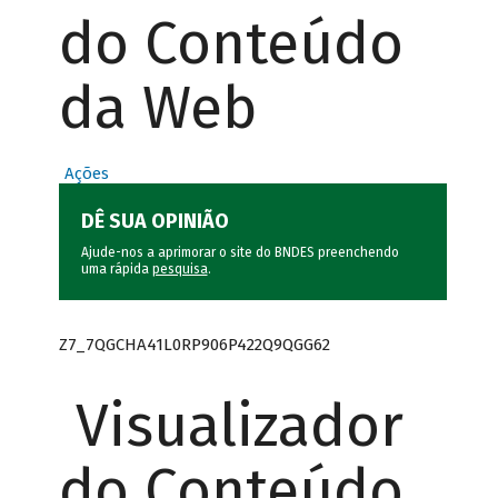
do Conteúdo
da Web
Ações
DÊ SUA OPINIÃO
Ajude-nos a aprimorar o site do BNDES preenchendo
uma rápida
pesquisa
.
Z7_7QGCHA41L0RP906P422Q9QGG62
Visualizador
do Conteúdo