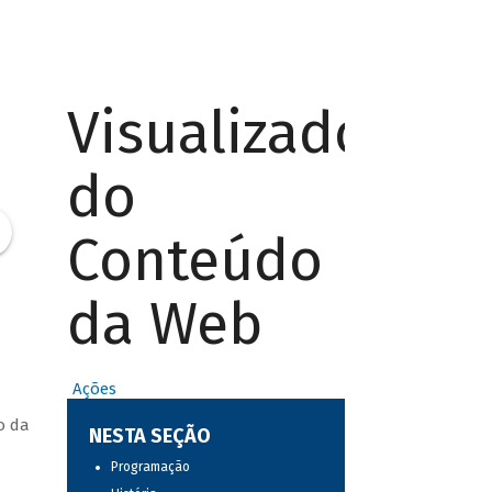
Visualizador
do
Conteúdo
da Web
Ações
o da
NESTA SEÇÃO
Programação