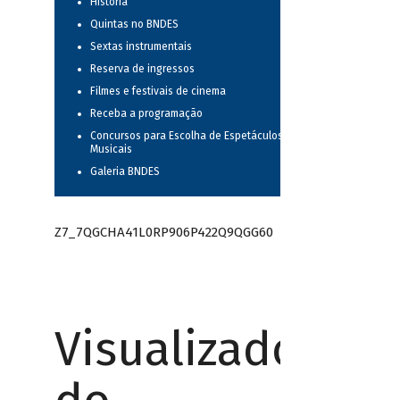
História
Quintas no BNDES
Sextas instrumentais
Reserva de ingressos
Filmes e festivais de cinema
Receba a programação
Concursos para Escolha de Espetáculos
Musicais
Galeria BNDES
Z7_7QGCHA41L0RP906P422Q9QGG60
Visualizador