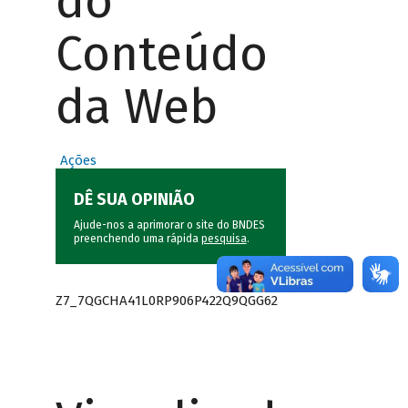
do
Conteúdo
da Web
Ações
DÊ SUA OPINIÃO
Ajude-nos a aprimorar o site do BNDES
preenchendo uma rápida
pesquisa
.
Z7_7QGCHA41L0RP906P422Q9QGG62