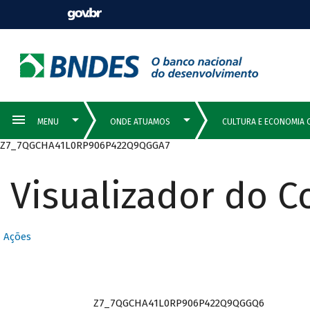
Z7_7QGCHA41L0RP906P422Q9QGGA7
Visualizador do 
Ações
Z7_7QGCHA41L0RP906P422Q9QGGQ6