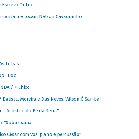
u Escrevo Outro
r cantam e tocam Nelson Cavaquinho
As Letras
do Tudo
NDA / + Chico
Batista, Moreira e Das Neves, Wilson É Samba!
– Acústico do Pé da Serra”
/ “Suburbania”
co César com voz, piano e percussão"