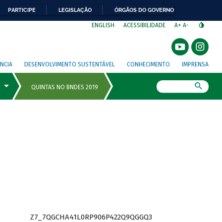
PARTICIPE
LEGISLAÇÃO
ÓRGÃOS DO GOVERNO
⁣
ENGLISH
ACESSIBILIDADE
A+
A-
NCIA
DESENVOLVIMENTO SUSTENTÁVEL
CONHECIMENTO
IMPRENSA
Busca
Z7_7QGCHA41L0RP906P422Q9QGGQ3