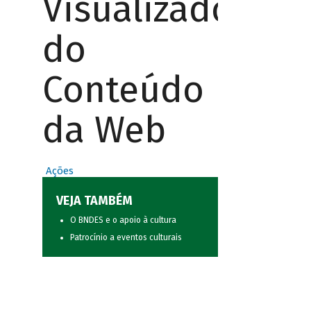
Visualizador
do
Conteúdo
da Web
Ações
VEJA TAMBÉM
O BNDES e o apoio à cultura
Patrocínio a eventos culturais