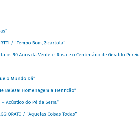
as”
TTI / “Tempo Bom, Zicartola”
a os 90 Anos da Verde-e-Rosa e o Centenário de Geraldo Pereir
que o Mundo Dá”
ue Beleza! Homenagem a Henricão”
– Acústico do Pé da Serra”
GIORATO / “Aquelas Coisas Todas”