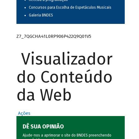
Concursos para Escolha de Espetáculos Musicais
Galeria BNDES
Z7_7QGCHA41L0RP906P422Q9Q01V5
Visualizador
do Conteúdo
da Web
Ações
DÊ SUA OPINIÃO
Ajude-nos a aprimorar o site do BNDES preenchendo