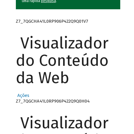
uma rápida
pesquisa
.
Z7_7QGCHA41L0RP906P422Q9Q01V7
Visualizador
do Conteúdo
da Web
Ações
Z7_7QGCHA41L0RP906P422Q9Q0H04
Visualizador