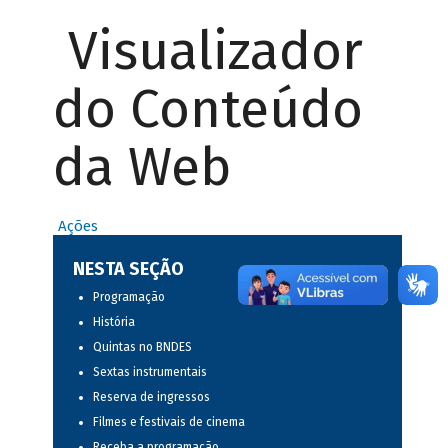
Visualizador
do Conteúdo
da Web
Ações
NESTA SEÇÃO
Programação
História
Quintas no BNDES
Sextas instrumentais
Reserva de ingressos
Filmes e festivais de cinema
Receba a programação