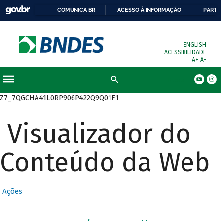
COMUNICA BR
ACESSO À INFORMAÇÃO
PARTI
ENGLISH
ACESSIBILIDADE
A+
A-
Busca
Z7_7QGCHA41L0RP906P422Q9Q01F1
Visualizador do
Conteúdo da Web
Ações