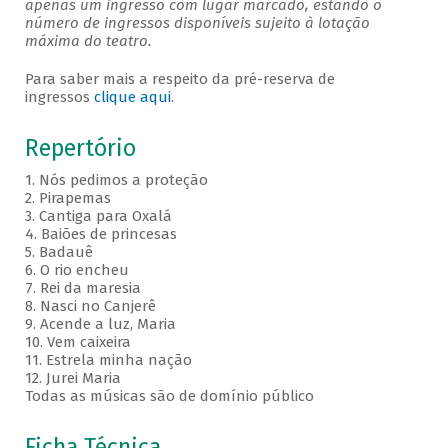
apenas um ingresso com lugar marcado, estando o
número de ingressos disponíveis sujeito à lotação
máxima do teatro.
Para saber mais a respeito da pré-reserva de
ingressos
clique aqui
.
Repertório
1. Nós pedimos a proteção
2. Pirapemas
3. Cantiga para Oxalá
4. Baiões de princesas
5. Badauê
6. O rio encheu
7. Rei da maresia
8. Nasci no Canjerê
9. Acende a luz, Maria
10. Vem caixeira
11. Estrela minha nação
12. Jurei Maria
Todas as músicas são de domínio público
Ficha Técnica