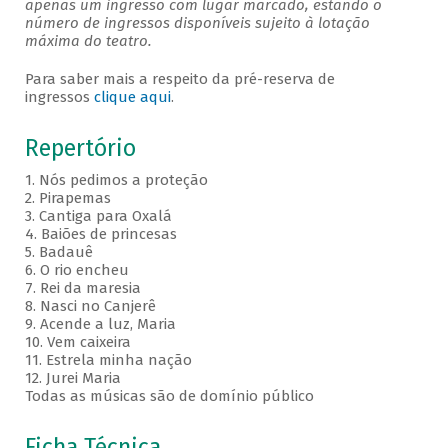
apenas um ingresso com lugar marcado, estando o
número de ingressos disponíveis sujeito à lotação
máxima do teatro.
Para saber mais a respeito da pré-reserva de
ingressos
clique aqui
.
Repertório
1. Nós pedimos a proteção
2. Pirapemas
3. Cantiga para Oxalá
4. Baiões de princesas
5. Badauê
6. O rio encheu
7. Rei da maresia
8. Nasci no Canjerê
9. Acende a luz, Maria
10. Vem caixeira
11. Estrela minha nação
12. Jurei Maria
Todas as músicas são de domínio público
Ficha Técnica