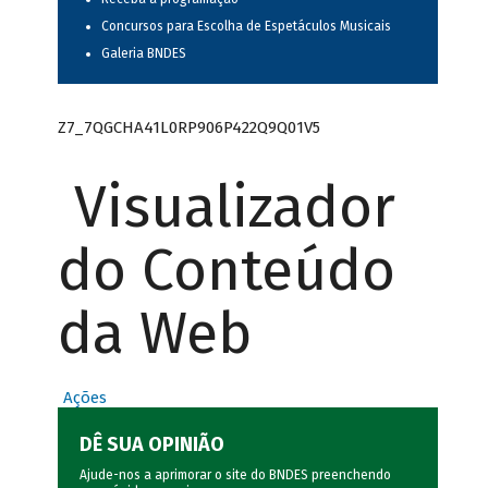
Concursos para Escolha de Espetáculos Musicais
Galeria BNDES
Z7_7QGCHA41L0RP906P422Q9Q01V5
Visualizador
do Conteúdo
da Web
Ações
DÊ SUA OPINIÃO
Ajude-nos a aprimorar o site do BNDES preenchendo