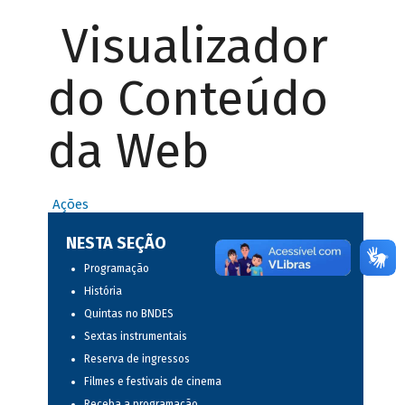
Visualizador
do Conteúdo
da Web
Ações
NESTA SEÇÃO
Programação
História
Quintas no BNDES
Sextas instrumentais
Reserva de ingressos
Filmes e festivais de cinema
Receba a programação