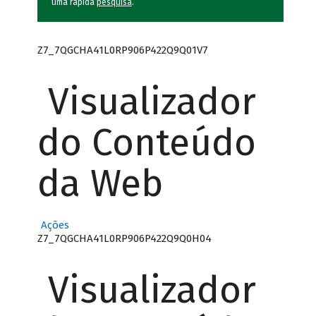
uma rápida
pesquisa
.
Z7_7QGCHA41L0RP906P422Q9Q01V7
Visualizador
do Conteúdo
da Web
Ações
Z7_7QGCHA41L0RP906P422Q9Q0H04
Visualizador