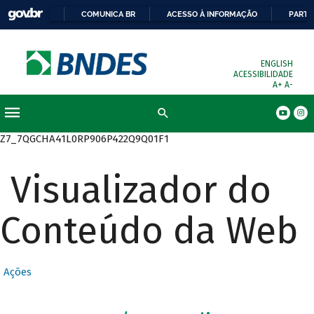
COMUNICA BR
ACESSO À INFORMAÇÃO
PARTI
ENGLISH
ACESSIBILIDADE
A+
A-
Busca
Z7_7QGCHA41L0RP906P422Q9Q01F1
Visualizador do
Conteúdo da Web
Ações