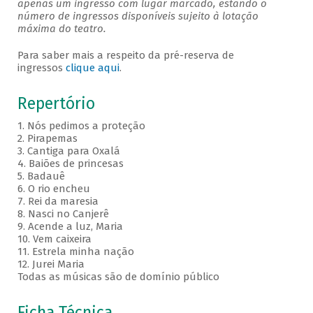
apenas um ingresso com lugar marcado, estando o
número de ingressos disponíveis sujeito à lotação
máxima do teatro.
Para saber mais a respeito da pré-reserva de
ingressos
clique aqui
.
Repertório
1. Nós pedimos a proteção
2. Pirapemas
3. Cantiga para Oxalá
4. Baiões de princesas
5. Badauê
6. O rio encheu
7. Rei da maresia
8. Nasci no Canjerê
9. Acende a luz, Maria
10. Vem caixeira
11. Estrela minha nação
12. Jurei Maria
Todas as músicas são de domínio público
Ficha Técnica