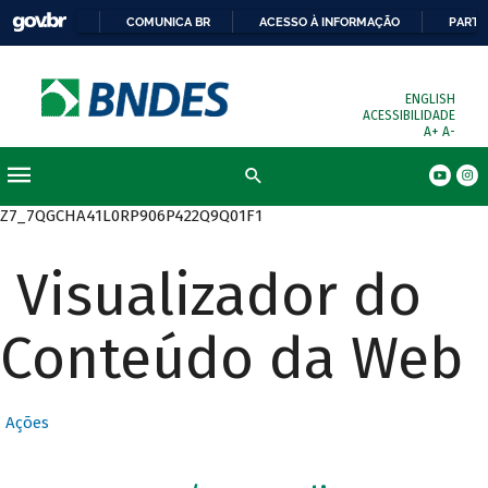
COMUNICA BR
ACESSO À INFORMAÇÃO
PARTI
ENGLISH
ACESSIBILIDADE
A+
A-
Busca
Z7_7QGCHA41L0RP906P422Q9Q01F1
Visualizador do
Conteúdo da Web
Ações