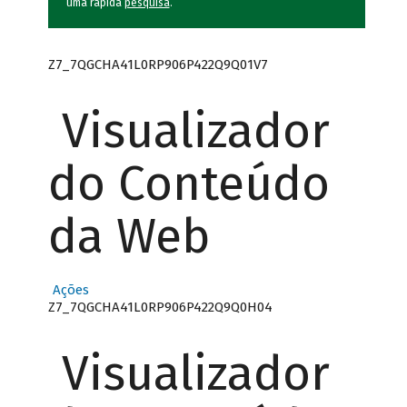
uma rápida
pesquisa
.
Z7_7QGCHA41L0RP906P422Q9Q01V7
Visualizador
do Conteúdo
da Web
Ações
Z7_7QGCHA41L0RP906P422Q9Q0H04
Visualizador