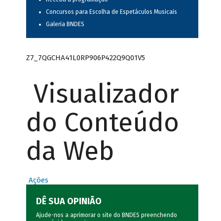
Concursos para Escolha de Espetáculos Musicais
Galeria BNDES
Z7_7QGCHA41L0RP906P422Q9Q01V5
Visualizador
do Conteúdo
da Web
Ações
DÊ SUA OPINIÃO
Ajude-nos a aprimorar o site do BNDES preenchendo