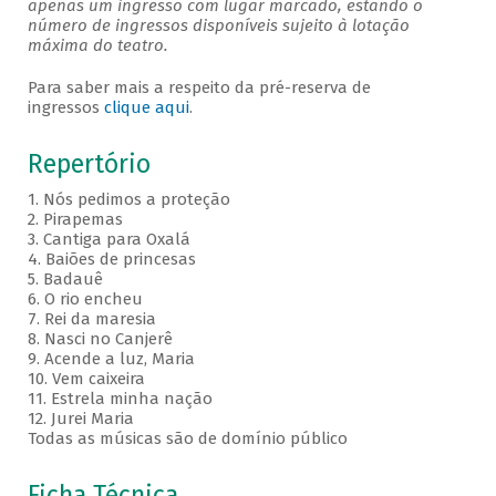
apenas um ingresso com lugar marcado, estando o
número de ingressos disponíveis sujeito à lotação
máxima do teatro.
Para saber mais a respeito da pré-reserva de
ingressos
clique aqui
.
Repertório
1. Nós pedimos a proteção
2. Pirapemas
3. Cantiga para Oxalá
4. Baiões de princesas
5. Badauê
6. O rio encheu
7. Rei da maresia
8. Nasci no Canjerê
9. Acende a luz, Maria
10. Vem caixeira
11. Estrela minha nação
12. Jurei Maria
Todas as músicas são de domínio público
Ficha Técnica