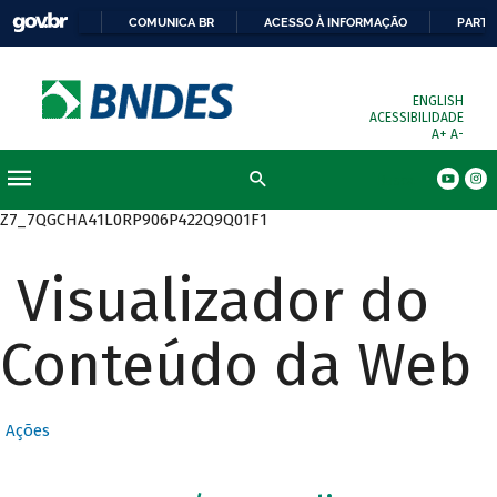
COMUNICA BR
ACESSO À INFORMAÇÃO
PARTI
ENGLISH
ACESSIBILIDADE
A+
A-
Busca
Z7_7QGCHA41L0RP906P422Q9Q01F1
Visualizador do
Conteúdo da Web
Ações