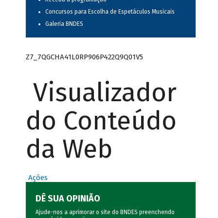
Concursos para Escolha de Espetáculos Musicais
Galeria BNDES
Z7_7QGCHA41L0RP906P422Q9Q01V5
Visualizador
do Conteúdo
da Web
Ações
DÊ SUA OPINIÃO
Ajude-nos a aprimorar o site do BNDES preenchendo