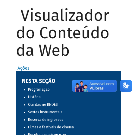
Visualizador
do Conteúdo
da Web
Ações
NESTA SEÇÃO
Programação
História
Quintas no BNDES
Sextas instrumentais
Reserva de ingressos
Filmes e festivais de cinema
Receba a programação