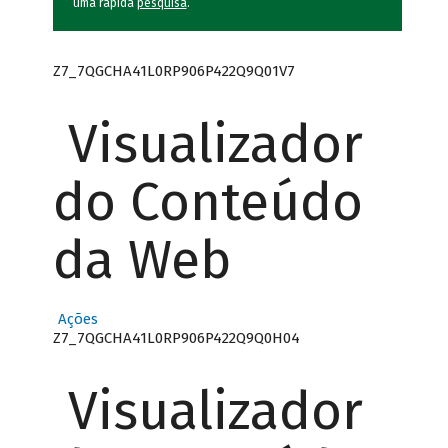
uma rápida
pesquisa
.
Z7_7QGCHA41L0RP906P422Q9Q01V7
Visualizador
do Conteúdo
da Web
Ações
Z7_7QGCHA41L0RP906P422Q9Q0H04
Visualizador