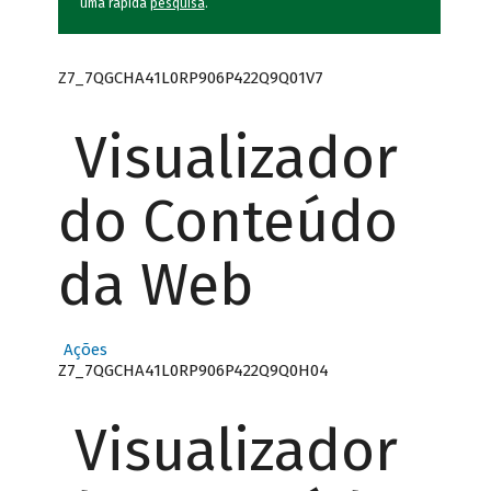
uma rápida
pesquisa
.
Z7_7QGCHA41L0RP906P422Q9Q01V7
Visualizador
do Conteúdo
da Web
Ações
Z7_7QGCHA41L0RP906P422Q9Q0H04
Visualizador