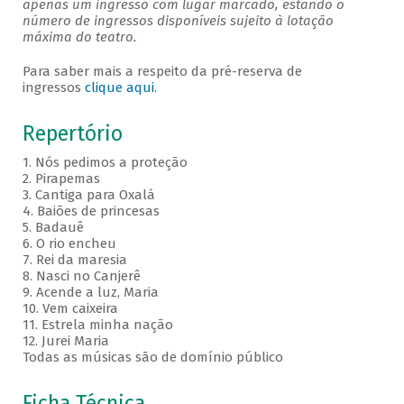
apenas um ingresso com lugar marcado, estando o
número de ingressos disponíveis sujeito à lotação
máxima do teatro.
Para saber mais a respeito da pré-reserva de
ingressos
clique aqui
.
Repertório
1. Nós pedimos a proteção
2. Pirapemas
3. Cantiga para Oxalá
4. Baiões de princesas
5. Badauê
6. O rio encheu
7. Rei da maresia
8. Nasci no Canjerê
9. Acende a luz, Maria
10. Vem caixeira
11. Estrela minha nação
12. Jurei Maria
Todas as músicas são de domínio público
Ficha Técnica