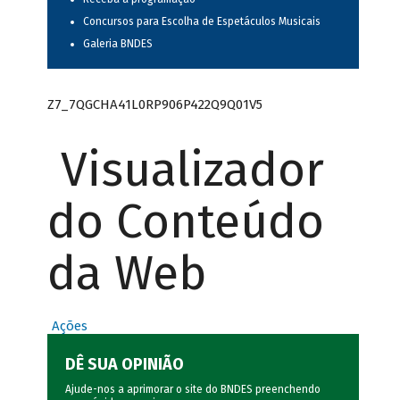
Concursos para Escolha de Espetáculos Musicais
Galeria BNDES
Z7_7QGCHA41L0RP906P422Q9Q01V5
Visualizador
do Conteúdo
da Web
Ações
DÊ SUA OPINIÃO
Ajude-nos a aprimorar o site do BNDES preenchendo