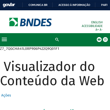
COMUNICA BR
ACESSO À INFORMAÇÃO
PARTI
ENGLISH
ACESSIBILIDADE
A+
A-
Busca
Z7_7QGCHA41L0RP906P422Q9Q01F1
Visualizador do
Conteúdo da Web
Ações