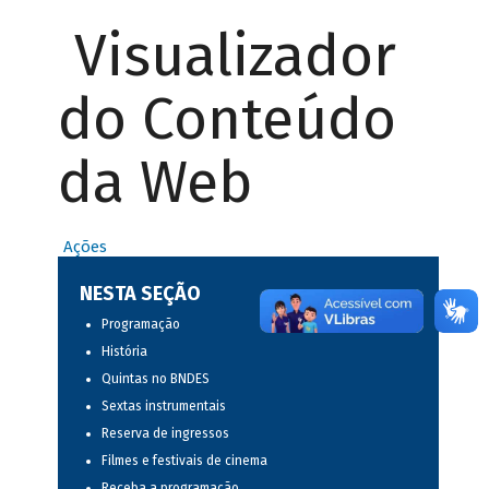
Visualizador
do Conteúdo
da Web
Ações
NESTA SEÇÃO
Programação
História
Quintas no BNDES
Sextas instrumentais
Reserva de ingressos
Filmes e festivais de cinema
Receba a programação