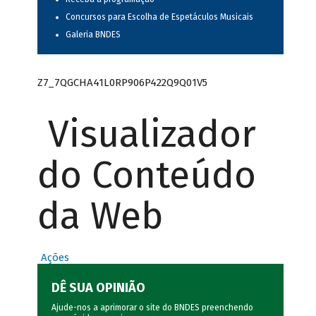
Concursos para Escolha de Espetáculos Musicais
Galeria BNDES
Z7_7QGCHA41L0RP906P422Q9Q01V5
Visualizador
do Conteúdo
da Web
Ações
DÊ SUA OPINIÃO
Ajude-nos a aprimorar o site do BNDES preenchendo