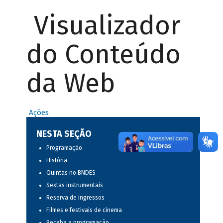
Visualizador
do Conteúdo
da Web
Ações
NESTA SEÇÃO
Programação
História
Quintas no BNDES
Sextas instrumentais
Reserva de ingressos
Filmes e festivais de cinema
Receba a programação