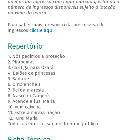
apenas um ingresso com lugar marcado, estando o
número de ingressos disponíveis sujeito à lotação
máxima do teatro.
Para saber mais a respeito da pré-reserva de
ingressos
clique aqui
.
Repertório
1. Nós pedimos a proteção
2. Pirapemas
3. Cantiga para Oxalá
4. Baiões de princesas
5. Badauê
6. O rio encheu
7. Rei da maresia
8. Nasci no Canjerê
9. Acende a luz, Maria
10. Vem caixeira
11. Estrela minha nação
12. Jurei Maria
Todas as músicas são de domínio público
Ficha Técnica