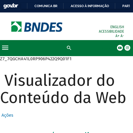
COMUNICA BR
ACESSO À INFORMAÇÃO
PARTI
ENGLISH
ACESSIBILIDADE
A+
A-
Busca
Z7_7QGCHA41L0RP906P422Q9Q01F1
Visualizador do
Conteúdo da Web
Ações