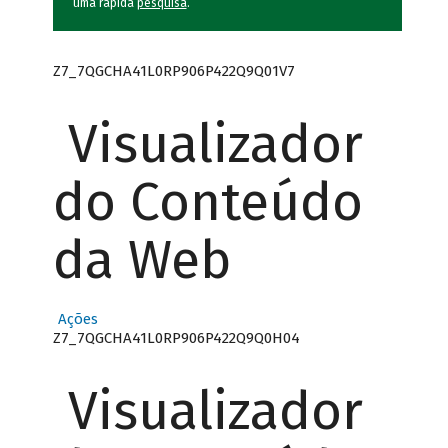
uma rápida
pesquisa
.
Z7_7QGCHA41L0RP906P422Q9Q01V7
Visualizador
do Conteúdo
da Web
Ações
Z7_7QGCHA41L0RP906P422Q9Q0H04
Visualizador