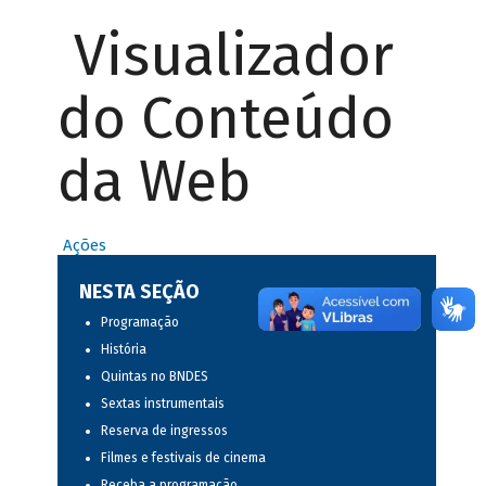
Visualizador
do Conteúdo
da Web
Ações
NESTA SEÇÃO
Programação
História
Quintas no BNDES
Sextas instrumentais
Reserva de ingressos
Filmes e festivais de cinema
Receba a programação