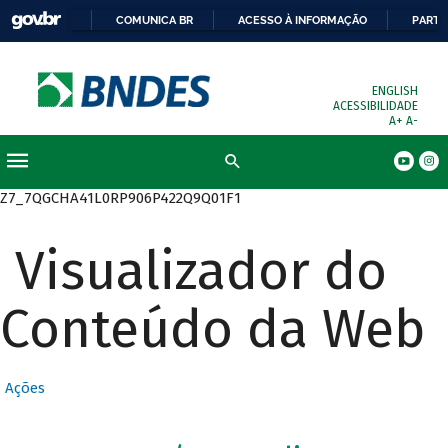
COMUNICA BR
ACESSO À INFORMAÇÃO
PARTI
ENGLISH
ACESSIBILIDADE
A+
A-
Busca
Z7_7QGCHA41L0RP906P422Q9Q01F1
Visualizador do
Conteúdo da Web
Ações