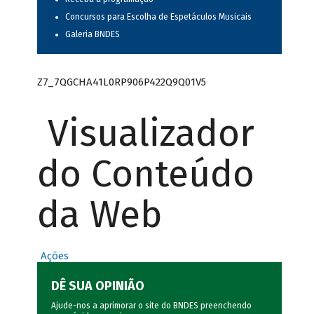
Concursos para Escolha de Espetáculos Musicais
Galeria BNDES
Z7_7QGCHA41L0RP906P422Q9Q01V5
Visualizador
do Conteúdo
da Web
Ações
DÊ SUA OPINIÃO
Ajude-nos a aprimorar o site do BNDES preenchendo