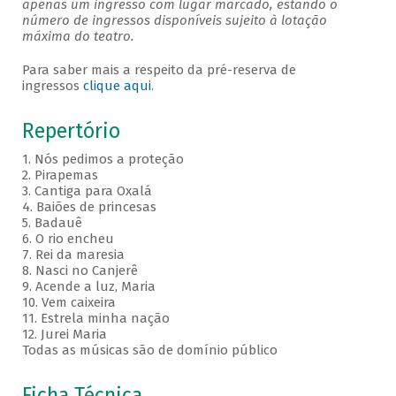
apenas um ingresso com lugar marcado, estando o
número de ingressos disponíveis sujeito à lotação
máxima do teatro.
Para saber mais a respeito da pré-reserva de
ingressos
clique aqui
.
Repertório
1. Nós pedimos a proteção
2. Pirapemas
3. Cantiga para Oxalá
4. Baiões de princesas
5. Badauê
6. O rio encheu
7. Rei da maresia
8. Nasci no Canjerê
9. Acende a luz, Maria
10. Vem caixeira
11. Estrela minha nação
12. Jurei Maria
Todas as músicas são de domínio público
Ficha Técnica