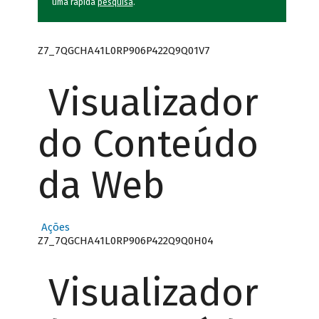
uma rápida
pesquisa
.
Z7_7QGCHA41L0RP906P422Q9Q01V7
Visualizador
do Conteúdo
da Web
Ações
Z7_7QGCHA41L0RP906P422Q9Q0H04
Visualizador