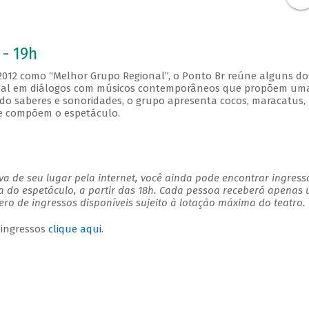
 - 19h
 2012 como “Melhor Grupo Regional”, o Ponto Br reúne alguns do
cional em diálogos com músicos contemporâneos que propõem um
ndo saberes e sonoridades, o grupo apresenta cocos, maracatus, 
ue compõem o espetáculo.
a de seu lugar pela internet, você ainda pode encontrar ingress
a do espetáculo, a partir das 18h. Cada pessoa receberá apenas
o de ingressos disponíveis sujeito à lotação máxima do teatro.
 ingressos
clique aqui
.