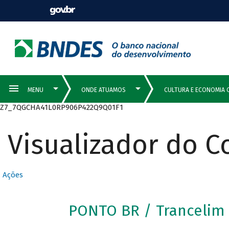
Z7_7QGCHA41L0RP906P422Q9Q01F1
Visualizador do 
Ações
PONTO BR / Trancelim