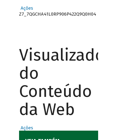
Ações
Z7_7QGCHA41L0RP906P422Q9Q0H04
Visualizador
do
Conteúdo
da Web
Ações