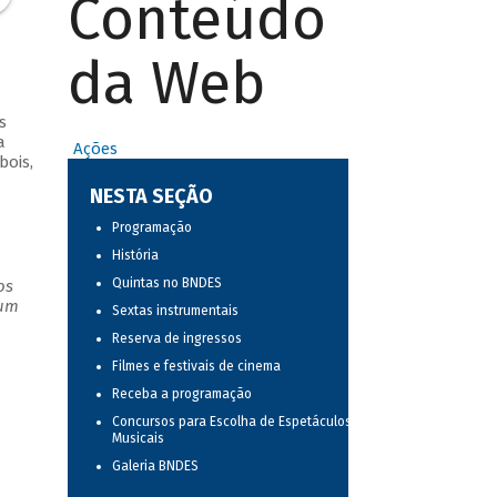
Conteúdo
da Web
s
a
Ações
bois,
NESTA SEÇÃO
Programação
História
Quintas no BNDES
os
 um
Sextas instrumentais
Reserva de ingressos
Filmes e festivais de cinema
Receba a programação
Concursos para Escolha de Espetáculos
Musicais
Galeria BNDES