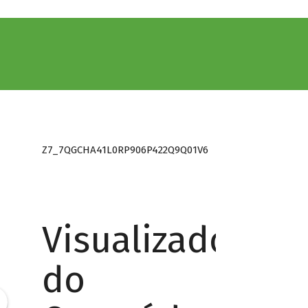
Z7_7QGCHA41L0RP906P422Q9Q01V6
Visualizador
do