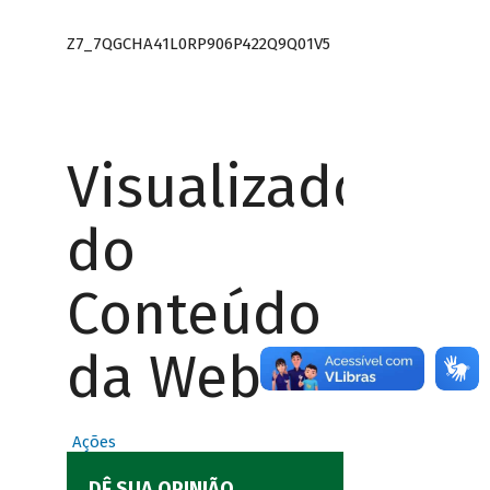
Z7_7QGCHA41L0RP906P422Q9Q01V5
Visualizador
do
Conteúdo
da Web
Ações
DÊ SUA OPINIÃO