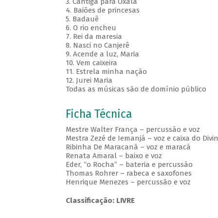
3. Cantiga para Oxalá
4. Baiões de princesas
5. Badauê
6. O rio encheu
7. Rei da maresia
8. Nasci no Canjerê
9. Acende a luz, Maria
10. Vem caixeira
11. Estrela minha nação
12. Jurei Maria
Todas as músicas são de domínio público
Ficha Técnica
Mestre Walter França – percussão e voz
Mestra Zezé de Iemanjá – voz e caixa do Divi
Ribinha De Maracanã – voz e maracá
Renata Amaral – baixo e voz
Eder, “o Rocha” – bateria e percussão
Thomas Rohrer – rabeca e saxofones
Henrique Menezes – percussão e voz
Classificação: LIVRE