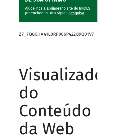
Ajude-nos a aprimorar o site do BNDES
preenchendo uma rápida
pesquisa
.
Z7_7QGCHA41L0RP906P422Q9Q01V7
Visualizador
do
Conteúdo
da Web