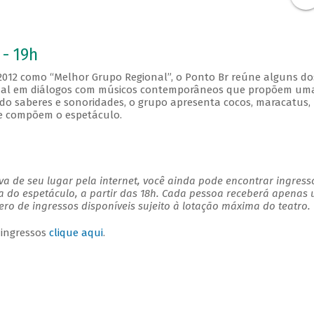
 - 19h
 2012 como “Melhor Grupo Regional”, o Ponto Br reúne alguns do
cional em diálogos com músicos contemporâneos que propõem um
ndo saberes e sonoridades, o grupo apresenta cocos, maracatus, 
ue compõem o espetáculo.
a de seu lugar pela internet, você ainda pode encontrar ingress
a do espetáculo, a partir das 18h. Cada pessoa receberá apenas
o de ingressos disponíveis sujeito à lotação máxima do teatro.
 ingressos
clique aqui
.