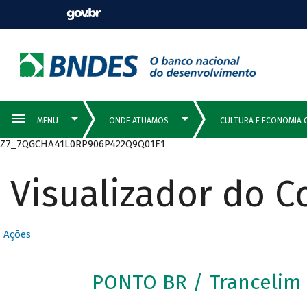
Z7_7QGCHA41L0RP906P422Q9Q01F1
Visualizador do 
Ações
PONTO BR / Trancelim