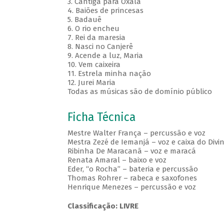
3. Cantiga para Oxalá
4. Baiões de princesas
5. Badauê
6. O rio encheu
7. Rei da maresia
8. Nasci no Canjerê
9. Acende a luz, Maria
10. Vem caixeira
11. Estrela minha nação
12. Jurei Maria
Todas as músicas são de domínio público
Ficha Técnica
Mestre Walter França – percussão e voz
Mestra Zezé de Iemanjá – voz e caixa do Divi
Ribinha De Maracanã – voz e maracá
Renata Amaral – baixo e voz
Eder, “o Rocha” – bateria e percussão
Thomas Rohrer – rabeca e saxofones
Henrique Menezes – percussão e voz
Classificação: LIVRE