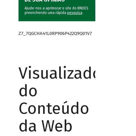
Ajude-nos a aprimorar o site do BNDES
preenchendo uma rápida
pesquisa
.
Z7_7QGCHA41L0RP906P422Q9Q01V7
Visualizador
do
Conteúdo
da Web