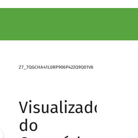
Z7_7QGCHA41L0RP906P422Q9Q01V6
Visualizador
do