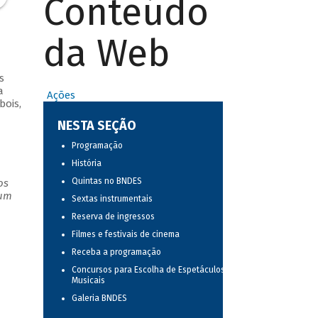
Conteúdo
da Web
s
a
Ações
bois,
NESTA SEÇÃO
Programação
História
Quintas no BNDES
os
 um
Sextas instrumentais
Reserva de ingressos
Filmes e festivais de cinema
Receba a programação
Concursos para Escolha de Espetáculos
Musicais
Galeria BNDES