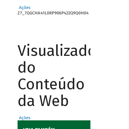
Ações
Z7_7QGCHA41L0RP906P422Q9Q0H04
Visualizador
do
Conteúdo
da Web
Ações