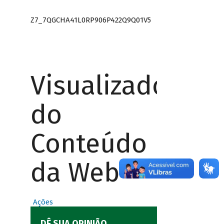
Z7_7QGCHA41L0RP906P422Q9Q01V5
Visualizador
do
Conteúdo
da Web
Ações
DÊ SUA OPINIÃO