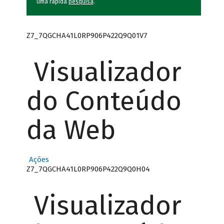
uma rápida
pesquisa
.
Z7_7QGCHA41L0RP906P422Q9Q01V7
Visualizador
do Conteúdo
da Web
Ações
Z7_7QGCHA41L0RP906P422Q9Q0H04
Visualizador