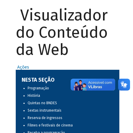
Visualizador
do Conteúdo
da Web
Ações
NESTA SEÇÃO
Programação
História
Quintas no BNDES
Sextas instrumentais
Reserva de ingressos
Filmes e festivais de cinema
Receba a programação