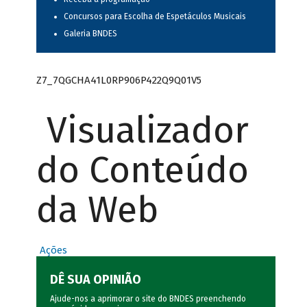
Concursos para Escolha de Espetáculos Musicais
Galeria BNDES
Z7_7QGCHA41L0RP906P422Q9Q01V5
Visualizador
do Conteúdo
da Web
Ações
DÊ SUA OPINIÃO
Ajude-nos a aprimorar o site do BNDES preenchendo