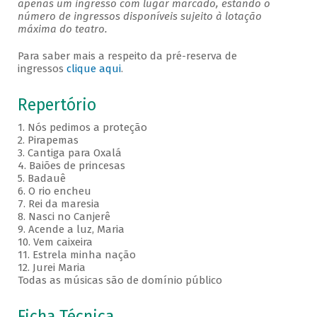
apenas um ingresso com lugar marcado, estando o
número de ingressos disponíveis sujeito à lotação
máxima do teatro.
Para saber mais a respeito da pré-reserva de
ingressos
clique aqui
.
Repertório
1. Nós pedimos a proteção
2. Pirapemas
3. Cantiga para Oxalá
4. Baiões de princesas
5. Badauê
6. O rio encheu
7. Rei da maresia
8. Nasci no Canjerê
9. Acende a luz, Maria
10. Vem caixeira
11. Estrela minha nação
12. Jurei Maria
Todas as músicas são de domínio público
Ficha Técnica