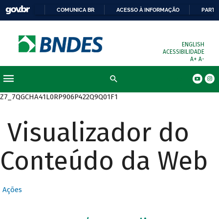
COMUNICA BR
ACESSO À INFORMAÇÃO
PARTI
ENGLISH
ACESSIBILIDADE
A+
A-
Busca
Z7_7QGCHA41L0RP906P422Q9Q01F1
Visualizador do
Conteúdo da Web
Ações