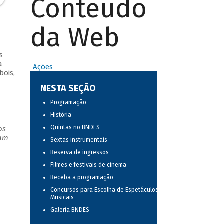
Conteúdo
da Web
s
a
Ações
bois,
NESTA SEÇÃO
Programação
História
Quintas no BNDES
os
 um
Sextas instrumentais
Reserva de ingressos
Filmes e festivais de cinema
Receba a programação
Concursos para Escolha de Espetáculos
Musicais
Galeria BNDES