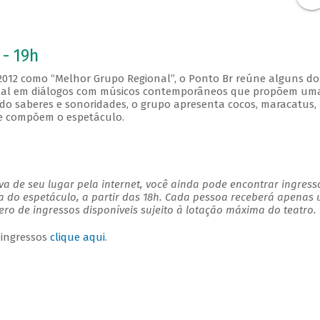
 - 19h
 2012 como “Melhor Grupo Regional”, o Ponto Br reúne alguns do
cional em diálogos com músicos contemporâneos que propõem um
ndo saberes e sonoridades, o grupo apresenta cocos, maracatus, 
ue compõem o espetáculo.
a de seu lugar pela internet, você ainda pode encontrar ingress
a do espetáculo, a partir das 18h. Cada pessoa receberá apenas
o de ingressos disponíveis sujeito à lotação máxima do teatro.
 ingressos
clique aqui
.