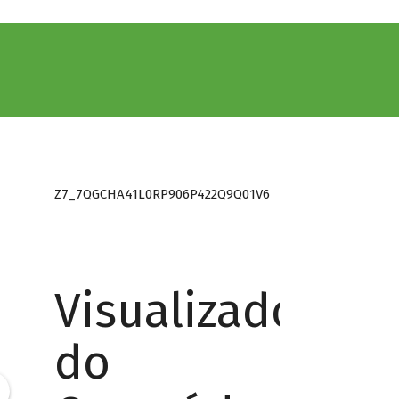
Z7_7QGCHA41L0RP906P422Q9Q01V6
Visualizador
do