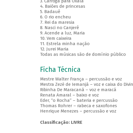
3. Cantiga para Oxalá
4. Baiões de princesas
5. Badauê
6. O rio encheu
7. Rei da maresia
8. Nasci no Canjerê
9. Acende a luz, Maria
10. Vem caixeira
11. Estrela minha nação
12. Jurei Maria
Todas as músicas são de domínio público
Ficha Técnica
Mestre Walter França – percussão e voz
Mestra Zezé de Iemanjá – voz e caixa do Divi
Ribinha De Maracanã – voz e maracá
Renata Amaral – baixo e voz
Eder, “o Rocha” – bateria e percussão
Thomas Rohrer – rabeca e saxofones
Henrique Menezes – percussão e voz
Classificação: LIVRE