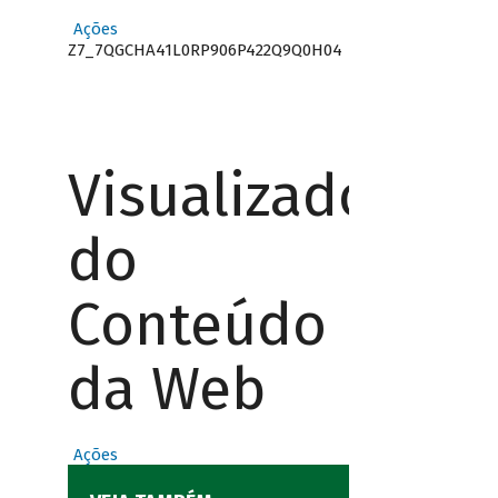
Ações
Z7_7QGCHA41L0RP906P422Q9Q0H04
Visualizador
do
Conteúdo
da Web
Ações