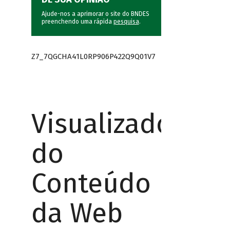
Ajude-nos a aprimorar o site do BNDES
preenchendo uma rápida
pesquisa
.
Z7_7QGCHA41L0RP906P422Q9Q01V7
Visualizador
do
Conteúdo
da Web