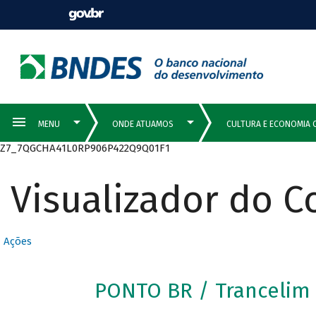
Z7_7QGCHA41L0RP906P422Q9Q01F1
Visualizador do 
Ações
PONTO BR / Trancelim