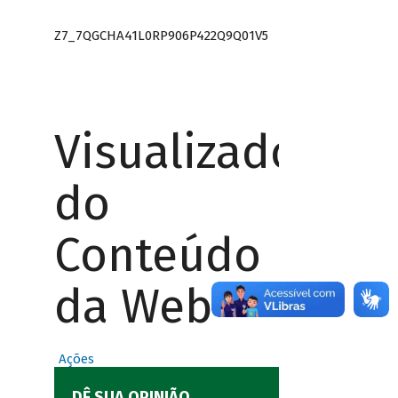
Z7_7QGCHA41L0RP906P422Q9Q01V5
Visualizador
do
Conteúdo
da Web
Ações
DÊ SUA OPINIÃO