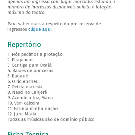
apenas um ingresso com lugar marcado, estando o
número de ingressos disponíveis sujeito à lotação
máxima do teatro.
Para saber mais a respeito da pré-reserva de
ingressos
clique aqui
.
Repertório
1. Nós pedimos a proteção
2. Pirapemas
3. Cantiga para Oxalá
4. Baiões de princesas
5. Badauê
6. O rio encheu
7. Rei da maresia
8. Nasci no Canjerê
9. Acende a luz, Maria
10. Vem caixeira
11. Estrela minha nação
12. Jurei Maria
Todas as músicas são de domínio público
Ficha Técnica