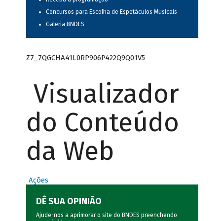
Concursos para Escolha de Espetáculos Musicais
Galeria BNDES
Z7_7QGCHA41L0RP906P422Q9Q01V5
Visualizador
do Conteúdo
da Web
Ações
DÊ SUA OPINIÃO
Ajude-nos a aprimorar o site do BNDES preenchendo