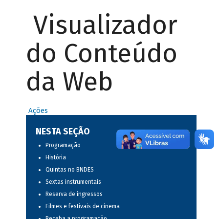
Visualizador
do Conteúdo
da Web
Ações
NESTA SEÇÃO
Programação
História
Quintas no BNDES
Sextas instrumentais
Reserva de ingressos
Filmes e festivais de cinema
Receba a programação