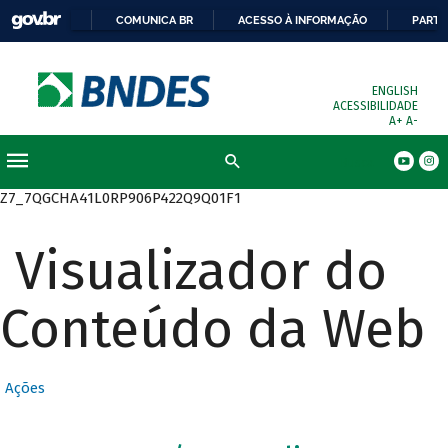
COMUNICA BR
ACESSO À INFORMAÇÃO
PARTI
ENGLISH
ACESSIBILIDADE
A+
A-
Busca
Z7_7QGCHA41L0RP906P422Q9Q01F1
Visualizador do
Conteúdo da Web
Ações