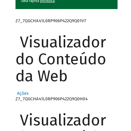
uma rápida
pesquisa
.
Z7_7QGCHA41L0RP906P422Q9Q01V7
Visualizador
do Conteúdo
da Web
Ações
Z7_7QGCHA41L0RP906P422Q9Q0H04
Visualizador