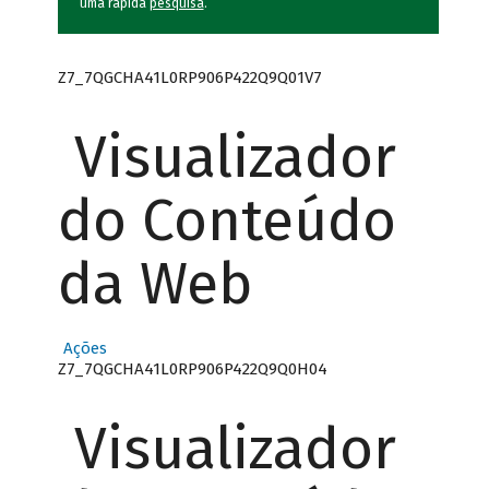
uma rápida
pesquisa
.
Z7_7QGCHA41L0RP906P422Q9Q01V7
Visualizador
do Conteúdo
da Web
Ações
Z7_7QGCHA41L0RP906P422Q9Q0H04
Visualizador