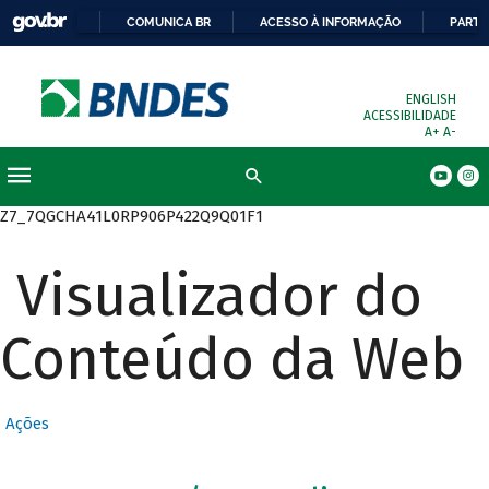
COMUNICA BR
ACESSO À INFORMAÇÃO
PARTI
ENGLISH
ACESSIBILIDADE
A+
A-
Busca
Z7_7QGCHA41L0RP906P422Q9Q01F1
Visualizador do
Conteúdo da Web
Ações