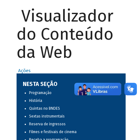
Visualizador
do Conteúdo
da Web
Ações
NESTA SEÇÃO
Programação
História
Quintas no BNDES
Sextas instrumentais
Reserva de ingressos
Filmes e festivais de cinema
Receba a programação