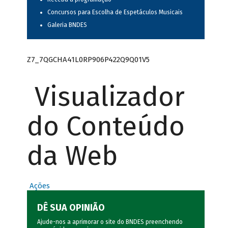
Concursos para Escolha de Espetáculos Musicais
Galeria BNDES
Z7_7QGCHA41L0RP906P422Q9Q01V5
Visualizador
do Conteúdo
da Web
Ações
DÊ SUA OPINIÃO
Ajude-nos a aprimorar o site do BNDES preenchendo