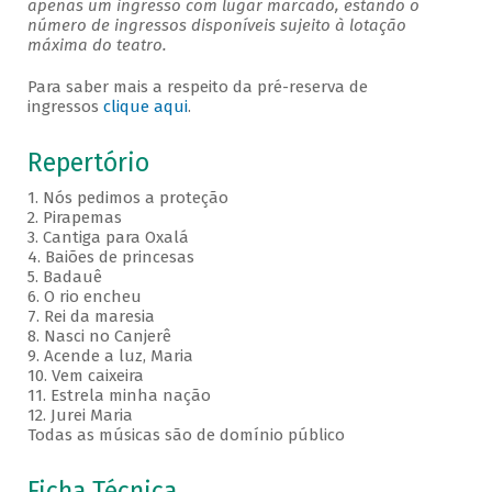
apenas um ingresso com lugar marcado, estando o
número de ingressos disponíveis sujeito à lotação
máxima do teatro.
Para saber mais a respeito da pré-reserva de
ingressos
clique aqui
.
Repertório
1. Nós pedimos a proteção
2. Pirapemas
3. Cantiga para Oxalá
4. Baiões de princesas
5. Badauê
6. O rio encheu
7. Rei da maresia
8. Nasci no Canjerê
9. Acende a luz, Maria
10. Vem caixeira
11. Estrela minha nação
12. Jurei Maria
Todas as músicas são de domínio público
Ficha Técnica