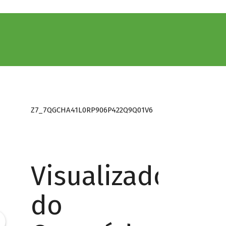
Z7_7QGCHA41L0RP906P422Q9Q01V6
Visualizador
do