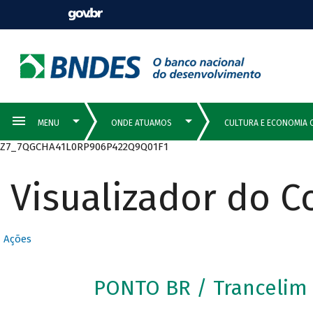
Z7_7QGCHA41L0RP906P422Q9Q01F1
Visualizador do 
Ações
PONTO BR / Trancelim