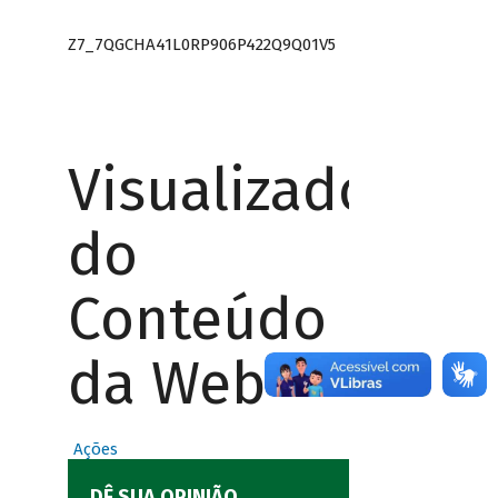
Z7_7QGCHA41L0RP906P422Q9Q01V5
Visualizador
do
Conteúdo
da Web
Ações
DÊ SUA OPINIÃO