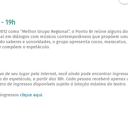
 - 19h
 2012 como “Melhor Grupo Regional”, o Ponto Br reúne alguns do
cional em diálogos com músicos contemporâneos que propõem um
ndo saberes e sonoridades, o grupo apresenta cocos, maracatus, 
ue compõem o espetáculo.
a de seu lugar pela internet, você ainda pode encontrar ingress
a do espetáculo, a partir das 18h. Cada pessoa receberá apenas
o de ingressos disponíveis sujeito à lotação máxima do teatro.
 ingressos
clique aqui
.