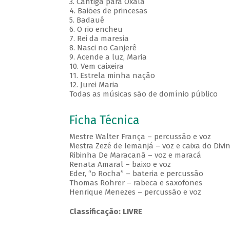
3. Cantiga para Oxalá
4. Baiões de princesas
5. Badauê
6. O rio encheu
7. Rei da maresia
8. Nasci no Canjerê
9. Acende a luz, Maria
10. Vem caixeira
11. Estrela minha nação
12. Jurei Maria
Todas as músicas são de domínio público
Ficha Técnica
Mestre Walter França – percussão e voz
Mestra Zezé de Iemanjá – voz e caixa do Divi
Ribinha De Maracanã – voz e maracá
Renata Amaral – baixo e voz
Eder, “o Rocha” – bateria e percussão
Thomas Rohrer – rabeca e saxofones
Henrique Menezes – percussão e voz
Classificação: LIVRE