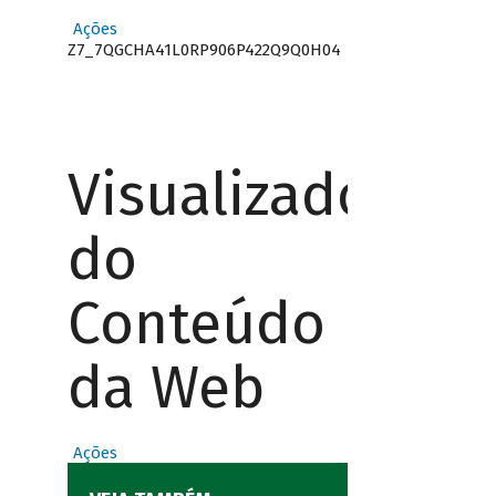
Ações
Z7_7QGCHA41L0RP906P422Q9Q0H04
Visualizador
do
Conteúdo
da Web
Ações