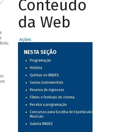
Conteúdo
da Web
s
a
Ações
bois,
NESTA SEÇÃO
Programação
História
Quintas no BNDES
os
 um
Sextas instrumentais
Reserva de ingressos
Filmes e festivais de cinema
Receba a programação
Concursos para Escolha de Espetáculos
Musicais
Galeria BNDES