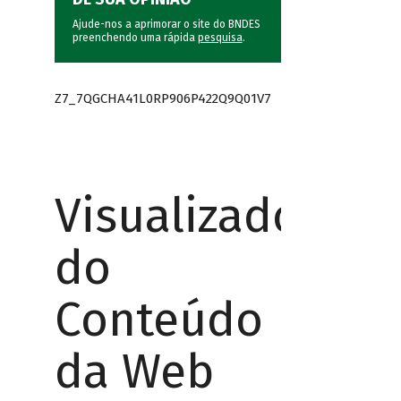
Ajude-nos a aprimorar o site do BNDES
preenchendo uma rápida
pesquisa
.
Z7_7QGCHA41L0RP906P422Q9Q01V7
Visualizador
do
Conteúdo
da Web