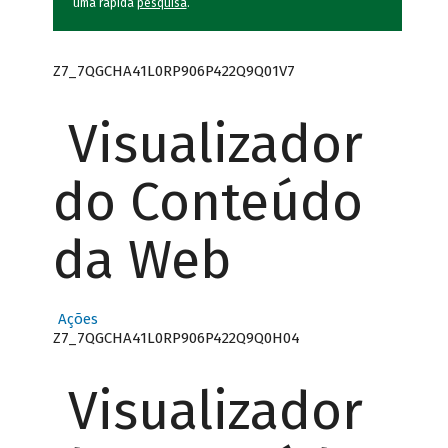
uma rápida
pesquisa
.
Z7_7QGCHA41L0RP906P422Q9Q01V7
Visualizador
do Conteúdo
da Web
Ações
Z7_7QGCHA41L0RP906P422Q9Q0H04
Visualizador