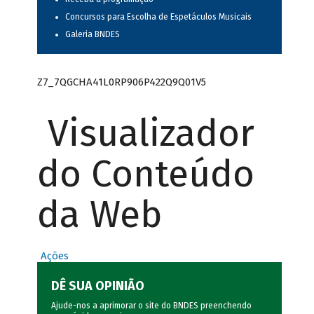
Concursos para Escolha de Espetáculos Musicais
Galeria BNDES
Z7_7QGCHA41L0RP906P422Q9Q01V5
Visualizador
do Conteúdo
da Web
Ações
DÊ SUA OPINIÃO
Ajude-nos a aprimorar o site do BNDES preenchendo