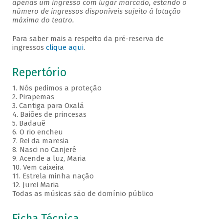
apenas um ingresso com lugar marcado, estando o
número de ingressos disponíveis sujeito à lotação
máxima do teatro.
Para saber mais a respeito da pré-reserva de
ingressos
clique aqui
.
Repertório
1. Nós pedimos a proteção
2. Pirapemas
3. Cantiga para Oxalá
4. Baiões de princesas
5. Badauê
6. O rio encheu
7. Rei da maresia
8. Nasci no Canjerê
9. Acende a luz, Maria
10. Vem caixeira
11. Estrela minha nação
12. Jurei Maria
Todas as músicas são de domínio público
Ficha Técnica