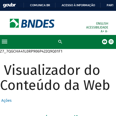
COMUNICA BR
ACESSO À INFORMAÇÃO
PARTI
ENGLISH
ACESSIBILIDADE
A+
A-
Busca
Z7_7QGCHA41L0RP906P422Q9Q01F1
Visualizador do
Conteúdo da Web
Ações