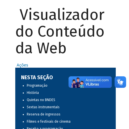
Visualizador
do Conteúdo
da Web
Ações
NESTA SEÇÃO
Programação
História
Quintas no BNDES
Sextas instrumentais
Reserva de ingressos
Filmes e festivais de cinema
Receba a programação