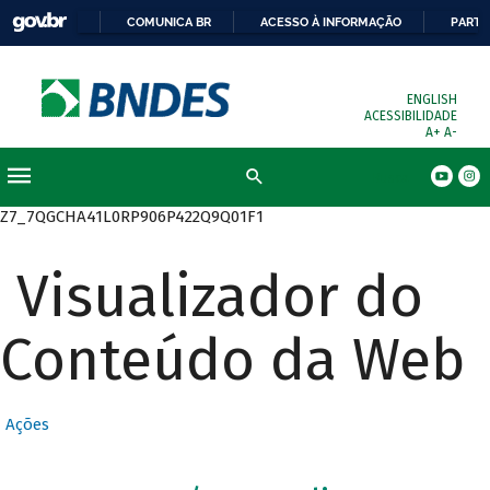
COMUNICA BR
ACESSO À INFORMAÇÃO
PARTI
ENGLISH
ACESSIBILIDADE
A+
A-
Busca
Z7_7QGCHA41L0RP906P422Q9Q01F1
Visualizador do
Conteúdo da Web
Ações