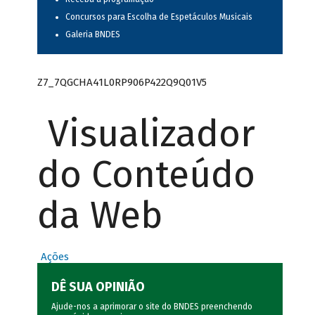
Concursos para Escolha de Espetáculos Musicais
Galeria BNDES
Z7_7QGCHA41L0RP906P422Q9Q01V5
Visualizador
do Conteúdo
da Web
Ações
DÊ SUA OPINIÃO
Ajude-nos a aprimorar o site do BNDES preenchendo