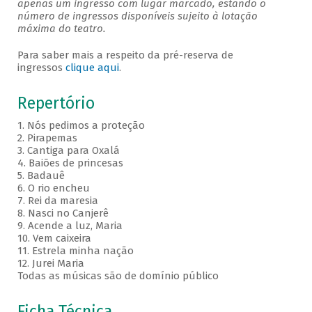
apenas um ingresso com lugar marcado, estando o
número de ingressos disponíveis sujeito à lotação
máxima do teatro.
Para saber mais a respeito da pré-reserva de
ingressos
clique aqui
.
Repertório
1. Nós pedimos a proteção
2. Pirapemas
3. Cantiga para Oxalá
4. Baiões de princesas
5. Badauê
6. O rio encheu
7. Rei da maresia
8. Nasci no Canjerê
9. Acende a luz, Maria
10. Vem caixeira
11. Estrela minha nação
12. Jurei Maria
Todas as músicas são de domínio público
Ficha Técnica