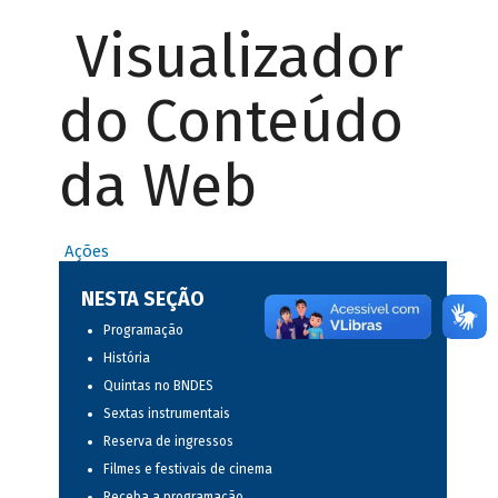
Visualizador
do Conteúdo
da Web
Ações
NESTA SEÇÃO
Programação
História
Quintas no BNDES
Sextas instrumentais
Reserva de ingressos
Filmes e festivais de cinema
Receba a programação