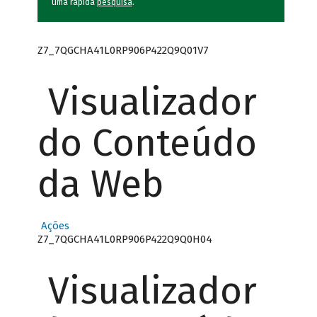
uma rápida
pesquisa
.
Z7_7QGCHA41L0RP906P422Q9Q01V7
Visualizador
do Conteúdo
da Web
Ações
Z7_7QGCHA41L0RP906P422Q9Q0H04
Visualizador