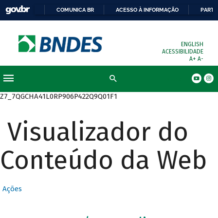
COMUNICA BR
ACESSO À INFORMAÇÃO
PARTI
ENGLISH
ACESSIBILIDADE
A+
A-
Busca
Z7_7QGCHA41L0RP906P422Q9Q01F1
Visualizador do
Conteúdo da Web
Ações