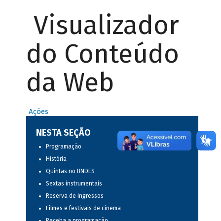
Visualizador
do Conteúdo
da Web
Ações
NESTA SEÇÃO
Programação
História
Quintas no BNDES
Sextas instrumentais
Reserva de ingressos
Filmes e festivais de cinema
Receba a programação