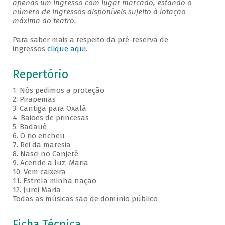
apenas um ingresso com lugar marcado, estando o
número de ingressos disponíveis sujeito à lotação
máxima do teatro.
Para saber mais a respeito da pré-reserva de
ingressos
clique aqui
.
Repertório
1. Nós pedimos a proteção
2. Pirapemas
3. Cantiga para Oxalá
4. Baiões de princesas
5. Badauê
6. O rio encheu
7. Rei da maresia
8. Nasci no Canjerê
9. Acende a luz, Maria
10. Vem caixeira
11. Estrela minha nação
12. Jurei Maria
Todas as músicas são de domínio público
Ficha Técnica