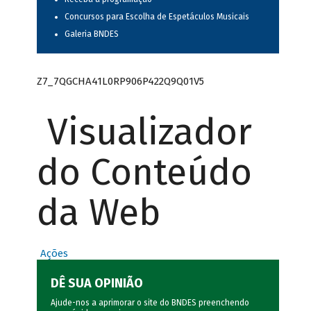
Concursos para Escolha de Espetáculos Musicais
Galeria BNDES
Z7_7QGCHA41L0RP906P422Q9Q01V5
Visualizador
do Conteúdo
da Web
Ações
DÊ SUA OPINIÃO
Ajude-nos a aprimorar o site do BNDES preenchendo