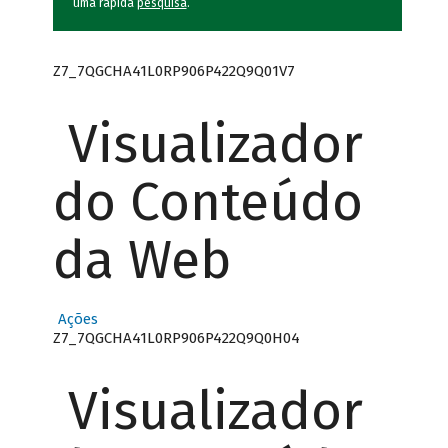
uma rápida
pesquisa
.
Z7_7QGCHA41L0RP906P422Q9Q01V7
Visualizador
do Conteúdo
da Web
Ações
Z7_7QGCHA41L0RP906P422Q9Q0H04
Visualizador