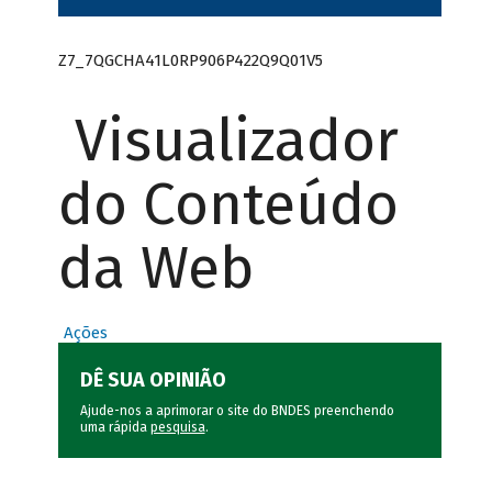
Z7_7QGCHA41L0RP906P422Q9Q01V5
Visualizador
do Conteúdo
da Web
Ações
DÊ SUA OPINIÃO
Ajude-nos a aprimorar o site do BNDES preenchendo
uma rápida
pesquisa
.