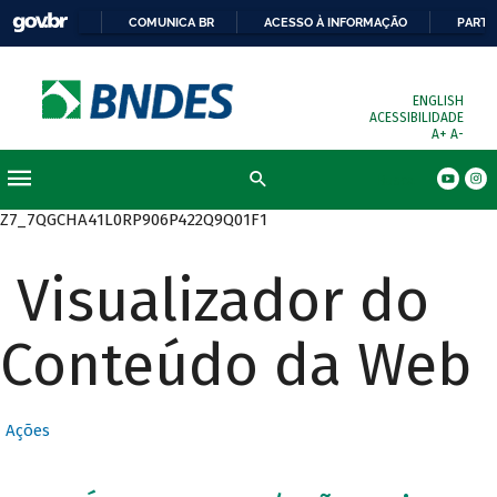
COMUNICA BR
ACESSO À INFORMAÇÃO
PARTI
ENGLISH
ACESSIBILIDADE
A+
A-
Busca
Z7_7QGCHA41L0RP906P422Q9Q01F1
Visualizador do
Conteúdo da Web
Ações